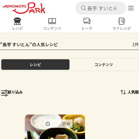
キャンセル
キャンセル
レシピ
コンテンツ
トーク
マイレシピ
レシピ
コンテンツ
ログインするとレシピを保存できます
"長芋 すいとん"の人気レシピ
1件
ログイン
新規登録
人気の食材・レシピ
レシピ
コンテンツ
ホーム
きゅうり
なす
トマト
とうもろこし
ピーマン
みょうが
ゴーヤ
コンテンツ
絞り込み
人気順
レシピ
トーク
15
分