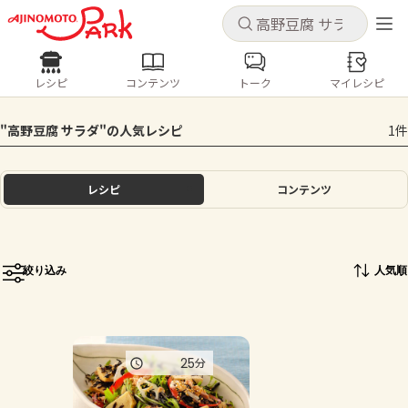
キャンセル
キャンセル
レシピ
コンテンツ
トーク
マイレシピ
レシピ
コンテンツ
ログインするとレシピを保存できます
"高野豆腐 サラダ"の人気レシピ
1件
ログイン
新規登録
人気の食材・レシピ
レシピ
コンテンツ
ホーム
きゅうり
なす
トマト
とうもろこし
ピーマン
みょうが
ゴーヤ
コンテンツ
絞り込み
人気順
レシピ
トーク
25
分