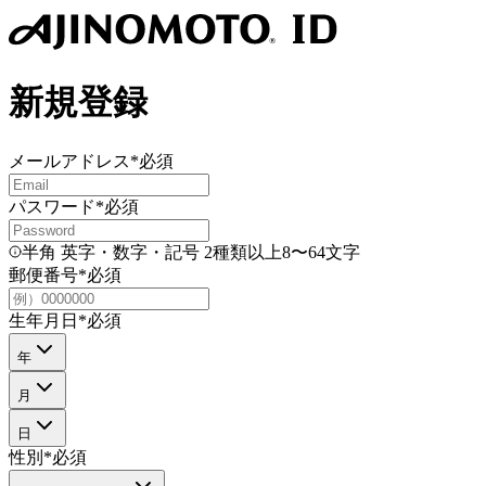
新規登録
メールアドレス
*
必須
パスワード
*
必須
半角 英字・数字・記号 2種類以上8〜64文字
郵便番号
*
必須
生年月日
*
必須
年
月
日
性別
*
必須