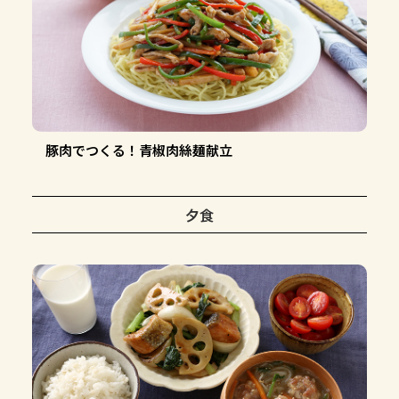
豚肉でつくる！青椒肉絲麺献立
夕食