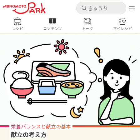
キャンセル
キャンセル
レシピ
コンテンツ
トーク
マイレシピ
レシピ
コンテンツ
ログインするとレシピを保存できます
ログイン
新規登録
人気の食材・レシピ
ホーム
きゅうり
なす
トマト
とうもろこし
ピーマン
みょうが
ゴーヤ
コンテンツ
レシピ
トーク
栄養バランスと献立の基本
献立の考え方