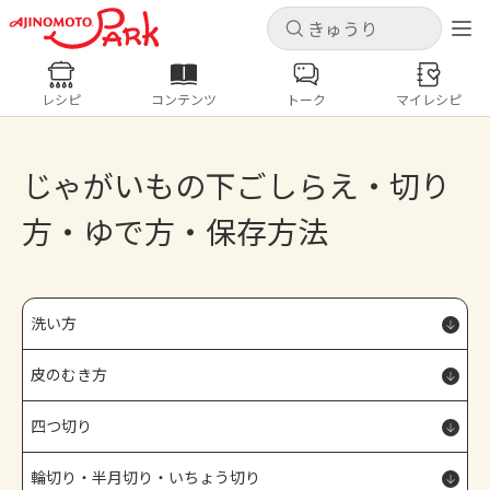
キャンセル
キャンセル
レシピ
コンテンツ
トーク
マイレシピ
レシピ
コンテンツ
ログインするとレシピを保存できます
ログイン
新規登録
じゃがいもの下ごしらえ・切り
人気の食材・レシピ
方・ゆで方・保存方法
ホーム
きゅうり
なす
トマト
とうもろこし
ピーマン
みょうが
ゴーヤ
コンテンツ
洗い方
レシピ
皮のむき方
四つ切り
トーク
輪切り・半月切り・いちょう切り