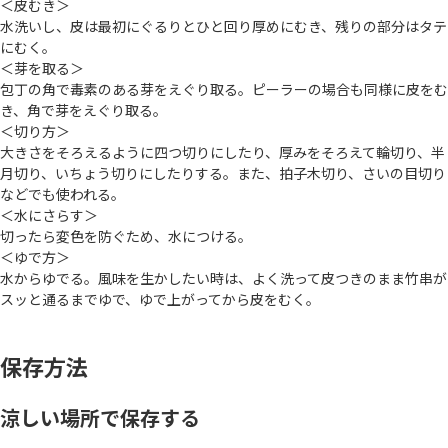
＜皮むき＞
水洗いし、皮は最初にぐるりとひと回り厚めにむき、残りの部分はタテ
にむく。
＜芽を取る＞
包丁の角で毒素のある芽をえぐり取る。ピーラーの場合も同様に皮をむ
き、角で芽をえぐり取る。
＜切り方＞
大きさをそろえるように四つ切りにしたり、厚みをそろえて輪切り、半
月切り、いちょう切りにしたりする。また、拍子木切り、さいの目切り
などでも使われる。
＜水にさらす＞
切ったら変色を防ぐため、水につける。
＜ゆで方＞
水からゆでる。風味を生かしたい時は、よく洗って皮つきのまま竹串が
スッと通るまでゆで、ゆで上がってから皮をむく。
保存方法
涼しい場所で保存する