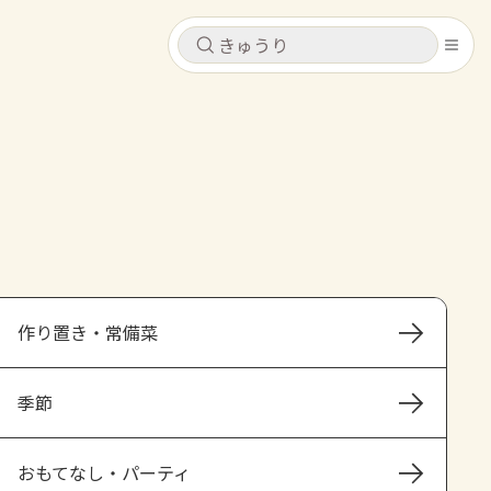
キャンセル
キャンセル
シピ
コンテンツ
ログインするとレシピを保存できます
ログイン
新規登録
レシピ
ホーム
なす
トマト
とうもろこし
ピーマン
みょうが
作り置き・常備菜
コンテンツ
季節
レシピ
トーク
おもてなし・パーティ