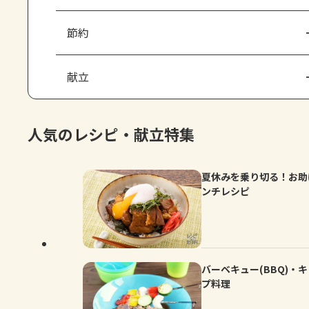
節約
献立
人気のレシピ・献立特集
夏休みを乗り切る！お助
ンチレシピ
バーベキュー(BBQ)・
プ料理