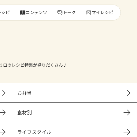
レシピ
コンテンツ
トーク
マイレシピ
レ
り口のレシピ特集が盛りだくさん♪
人気の食材・
きゅうり
ゴーヤ
お弁当
食材別
ライフスタイル