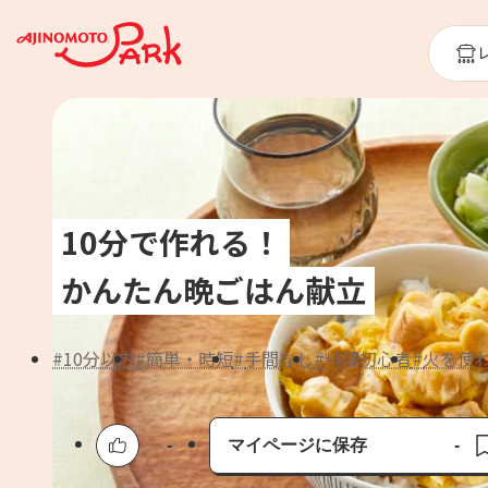
10分で作れる！
かんたん晩ごはん献立
10分以内
簡単・時短
手間なし
料理初心者
火を使
-
マイページに保存
-
保存済み