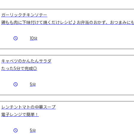
ガーリックチキンソテー
鶏もも肉に下味付けて焼くだけレシピ♪お弁当のおかず、おつまみに
10
分
キャベツのかんたんサラダ
たった5分で完成◎
5
分
レンチントマトの中華スープ
電子レンジで簡単！
5
分