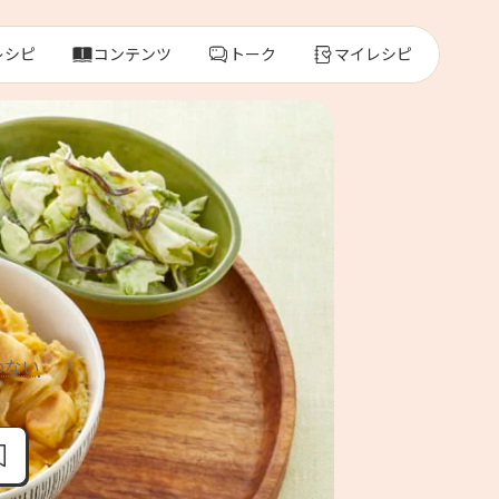
レシピ
コンテンツ
トーク
マイレシピ
レ
人気の食材・
きゅうり
ゴーヤ
わない