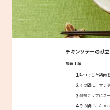
チキンソテーの献立
調理手順
1
味つけした鶏肉
2
その間に、サラ
3
耐熱カップにス
4
その間に、キャ