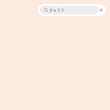
キャンセル
キャンセル
シピ
コンテンツ
ログインするとレシピを保存できます
ログイン
新規登録
レシピ
ホーム
なす
トマト
とうもろこし
ピーマン
みょうが
コンテンツ
レシピ
トーク