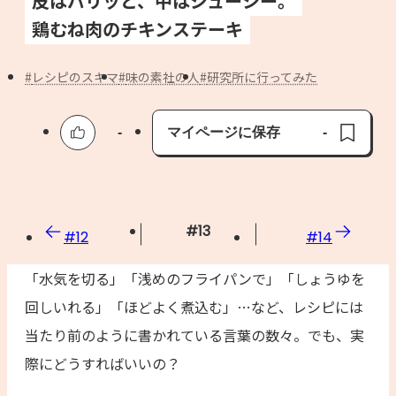
皮はパリッと、中はジューシー。
よくあるお問い合わせ
鶏むね肉のチキンステーキ
お買い物
レシピのスキマ
味の素社の人
研究所に行ってみた
AJINOMOTO PARK とは
-
マイページに保存
-
保存済み
#
13
#
12
#
14
「水気を切る」「浅めのフライパンで」「しょうゆを
回しいれる」「ほどよく煮込む」…など、レシピには
当たり前のように書かれている言葉の数々。でも、実
際にどうすればいいの？