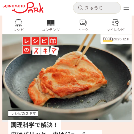
キャンセル
キャンセル
レシピ
レシピ
コンテンツ
トーク
コンテンツ
マイレシピ
ログインするとレシピを保存できます
FOOD
2025.12.11
ログイン
新規登録
人気の食材・レシピ
ホーム
きゅうり
なす
トマト
とうもろこし
ピーマン
みょうが
ゴーヤ
コンテンツ
レシピ
レシピのスキマ
トーク
調理科学で解決！