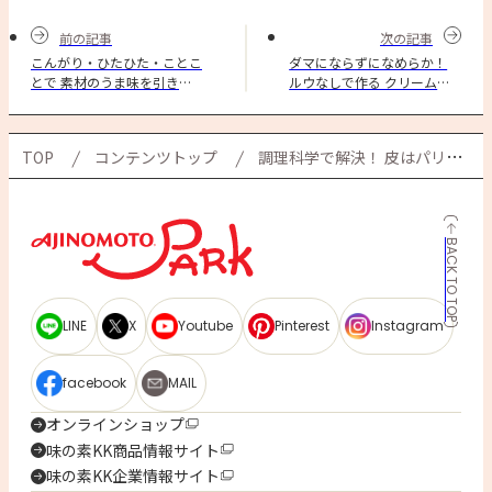
前の記事
次の記事
こんがり・ひたひた・ことこ
ダマにならずになめらか！
とで 素材のうま味を引き出
ルウなしで作る クリームシ
す 「塩だけ」ポトフの作り
チューのコツを解説
方
TOP
コンテンツトップ
調理科学で解決！ 皮はパリッと、中はジューシー。 鶏むね肉のチキンステーキ
BACK TO TOP
LINE
X
Youtube
Pinterest
Instagram
facebook
MAIL
オンラインショップ
味の素KK商品情報サイト
味の素KK企業情報サイト