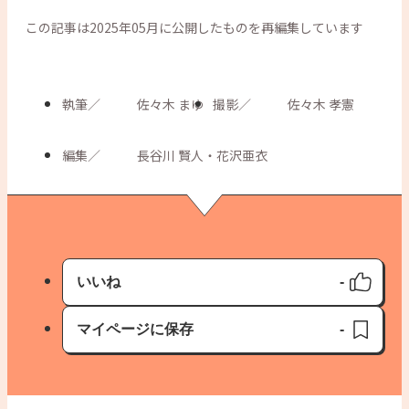
この記事は2025年05月に公開したものを再編集しています
執筆
／
佐々木 まゆ
撮影
／
佐々木 孝憲
編集
／
長谷川 賢人・花沢亜衣
いいね
-
いいね済み
マイページに保存
-
保存済み