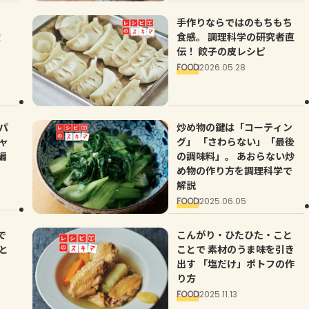
手作りならではのもちもち
餃
食感。 調理科学の研究者直
伝！ 餃子の皮レシピ
FOOD
2026.05.28
パ
炒め物の鍵は「コーティン
ャ
グ」 「さわらない」「最後
編
の調味料」。 あおらない炒
め物の作り方を調理科学で
解説
FOOD
2025.06.05
で
こんがり・ひたひた・こと
と
ことで 素材のうま味を引き
出す 「塩だけ」ポトフの作
り方
FOOD
2025.11.13