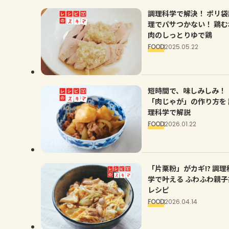
調理科学で解決！ ポリ袋
理でパサつかない！ 鶏む
肉のしっとりゆで鶏
FOOD
2025.05.22
短時間で、味しみしみ！
「肉じゃが」の作り方を 
理科学で解説
FOOD
2026.01.22
「片栗粉」がカギ!? 調理
学で叶える ふわふわ親子
レシピ
FOOD
2026.04.14