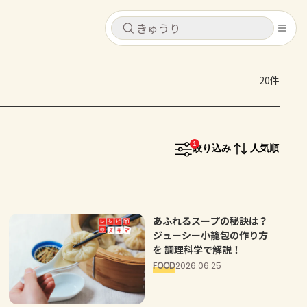
キャンセル
キャンセル
20件
シピ
コンテンツ
ログインするとレシピを保存できます
ログイン
新規登録
1
レシピ
絞り込み
人気順
ホーム
なす
トマト
とうもろこし
ピーマン
みょうが
コンテンツ
あふれるスープの秘訣は？
ジューシー小籠包の作り方
を 調理科学で解説！
レシピ
FOOD
2026.06.25
トーク