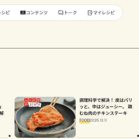
レシピ
コンテンツ
トーク
マイレシピ
レ
人気の食材・
きゅうり
ゴーヤ
調理科学で解決！ 皮はパリ
」
ッと、中はジューシー。 鶏
解
むね肉のチキンステーキ
FOOD
2025.12.11