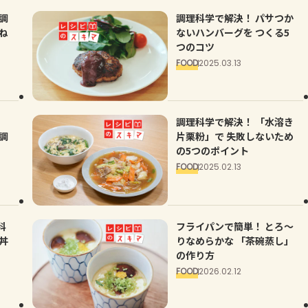
調
調理科学で解決！ パサつか
ね
ないハンバーグを つくる5
つのコツ
FOOD
2025.03.13
調理科学で解決！ 「水溶き
調
片栗粉」で 失敗しないため
の5つのポイント
FOOD
2025.02.13
科
フライパンで簡単！ とろ～
丼
りなめらかな 「茶碗蒸し」
の作り方
FOOD
2026.02.12