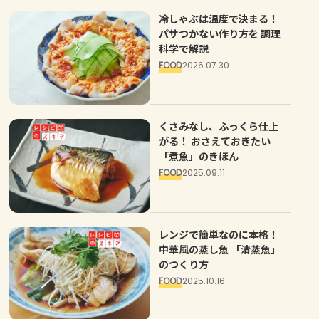
冷しゃぶは温度で決まる！
よくあるお問い合わせ
パサつかない作り方を 調理
科学で解説
お買い物
FOOD
2026.07.30
AJINOMOTO PARK とは
くさみなし、ふっくら仕上
がる！ おさえておきたい
「煮魚」のきほん
FOOD
2025.09.11
レンジで簡単なのに本格！
中華風の蒸し魚 「清蒸魚」
のつくり方
FOOD
2025.10.16