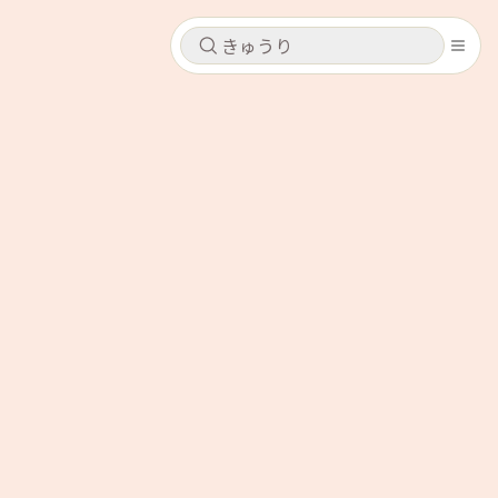
キャンセル
キャンセル
シピ
コンテンツ
ログインするとレシピを保存できます
ログイン
新規登録
レシピ
ホーム
なす
トマト
とうもろこし
ピーマン
みょうが
コンテンツ
レシピ
トーク