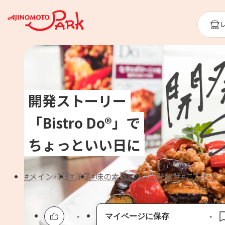
開発ストーリー
「Bistro Do®」で
ちょっといい日に
メイン料理
洋風
味の素社の人
開発秘話
こだわり
-
マイページに保存
-