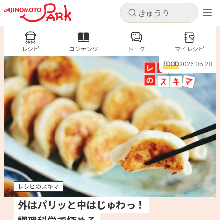
キャンセル
キャンセル
レシピ
レシピ
コンテンツ
トーク
コンテンツ
マイレシピ
ログインするとレシピを保存できます
FOOD
2026.05.28
ログイン
新規登録
人気の食材・レシピ
ホーム
きゅうり
なす
トマト
とうもろこし
ピーマン
みょうが
ゴーヤ
コンテンツ
レシピ
レシピのスキマ
トーク
外はパリッと中はじゅわっ！