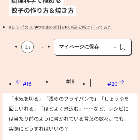
調理科学で極める
よくあるお問い合わせ
餃子の作り方＆焼き方
お買い物
レシピのスキマ
味の素社の人
研究所に行ってみた
AJINOMOTO PARK とは
-
マイページに保存
-
保存済み
#
19
#
18
#
20
「水気を切る」「浅めのフライパンで」「しょうゆを
回しいれる」「ほどよく煮込む」……など、レシピに
は当たり前のように書かれている言葉の数々。でも、
実際にどうすればいいの？