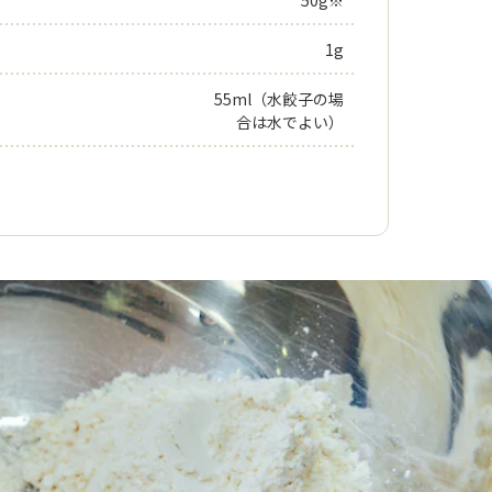
50g※
1g
55ml（水餃子の場
合は水でよい）
す