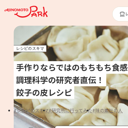
レシピのスキマ
手作りならではのもちもち食感
調理科学の研究者直伝！
餃子の皮レシピ
レシピのスキマ
研究所に行ってみた
味の素社の人