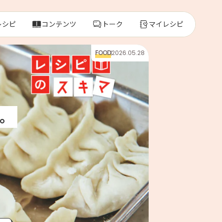
レシピ
コンテンツ
トーク
マイレシピ
FOOD
2026.05.28
レ
人気の食材・
。
きゅうり
ゴーヤ