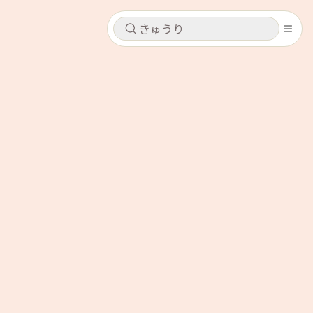
キャンセル
キャンセル
シピ
コンテンツ
ログインするとレシピを保存できます
ログイン
新規登録
レシピ
ホーム
なす
トマト
とうもろこし
ピーマン
みょうが
コンテンツ
レシピ
トーク