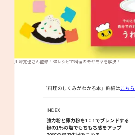
川﨑寛也さん監修！30レシピで料理のモヤモヤを解決！

「料理のしくみがわかる本」詳細は
こちら
INDEX
強力粉と薄力粉を1：1でブレンドする
粉の1％の塩でもちもち感をアップ
70℃の湯で生地をこねる