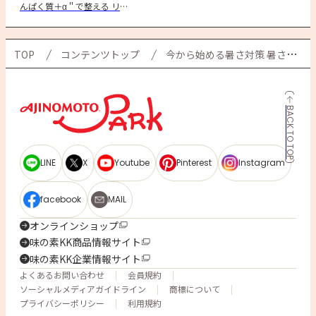
んぱく質＋α＂で整える リカ
バリーごはん
TOP
コンテンツトップ
今から始める暑さ対策 暑さに負けないカラダをつくる 「暑熱順化」とは
BACK TO TOP
LINE
X
Youtube
Pinterest
Instagram
facebook
MAIL
オンラインショップ
味の素KK商品情報サイト
味の素KK企業情報サイト
よくあるお問い合わせ
会員規約
ソーシャルメディアガイドライン
商標について
プライバシーポリシー
利用規約