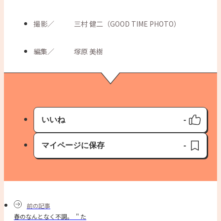
撮影
／
三村 健二（GOOD TIME PHOTO）
編集
／
塚原 美樹
いいね
-
いいね済み
マイページに保存
-
保存済み
前の記事
春のなんとなく不調。 ＂た