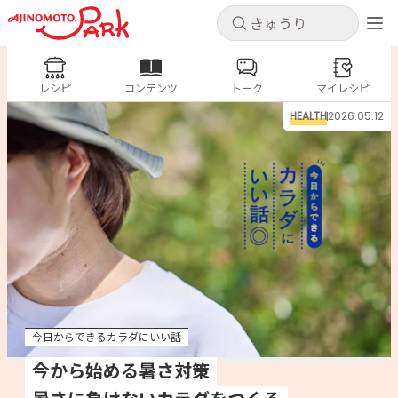
キャンセル
キャンセル
レシピ
レシピ
コンテンツ
トーク
コンテンツ
マイレシピ
ログインするとレシピを保存できます
HEALTH
2026.05.12
ログイン
新規登録
人気の食材・レシピ
ホーム
きゅうり
なす
トマト
とうもろこし
ピーマン
みょうが
ゴーヤ
コンテンツ
レシピ
今日からできるカラダにいい話
トーク
今から始める暑さ対策