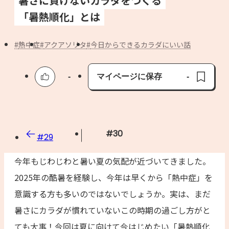
暑さに負けないカラダをつくる
よくあるお問い合わせ
「暑熱順化」とは
お買い物
熱中症
アクアソリタ
今日からできるカラダにいい話
AJINOMOTO PARK とは
-
マイページに保存
-
保存済み
#
30
#
29
今年もじわじわと暑い夏の気配が近づいてきました。
2025年の酷暑を経験し、今年は早くから「熱中症」を
意識する方も多いのではないでしょうか。実は、まだ
暑さにカラダが慣れていないこの時期の過ごし方がと
ても大事！今回は夏に向けて今はじめたい「暑熱順化