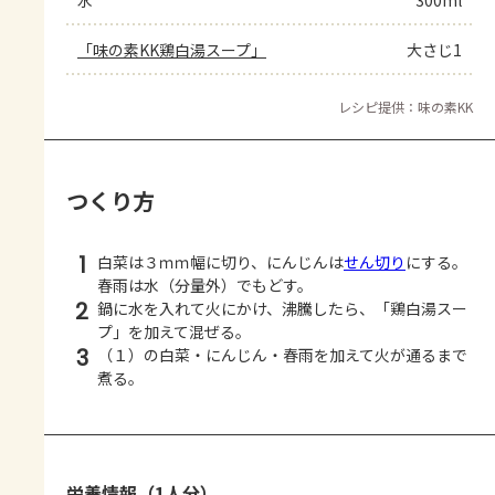
水
300ml
「味の素KK鶏白湯スープ」
大さじ1
レシピ提供：味の素KK
つくり方
1
白菜は３ｍｍ幅に切り、にんじんは
せん切り
にする。
春雨は水（分量外）でもどす。
2
鍋に水を入れて火にかけ、沸騰したら、「鶏白湯スー
プ」を加えて混ぜる。
3
（１）の白菜・にんじん・春雨を加えて火が通るまで
煮る。
栄養情報（1人分）