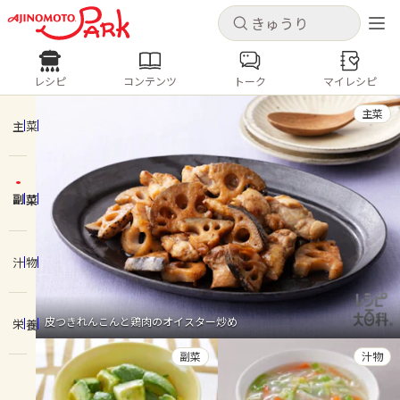
キャンセル
キャンセル
レシピ
コンテンツ
トーク
マイレシピ
レシピ
コンテンツ
ログインするとレシピを保存できます
主菜
ログイン
新規登録
主菜
人気の食材・レシピ
副菜
ホーム
きゅうり
なす
トマト
とうもろこし
ピーマン
みょうが
ゴーヤ
コンテンツ
汁物
レシピ
皮つきれんこんと鶏肉のオイスター炒め
栄養
トーク
副菜
汁物