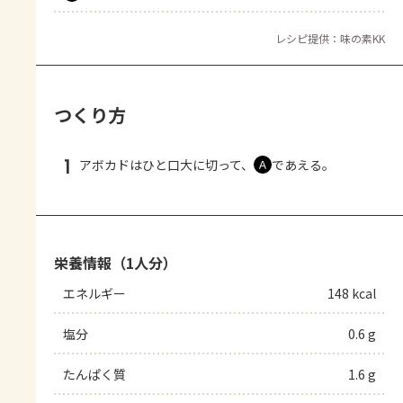
レシピ提供：味の素KK
つくり方
1
アボカドはひと口大に切って、
であえる。
Ａ
栄養情報（1人分）
エネルギー
148 kcal
塩分
0.6 g
たんぱく質
1.6 g