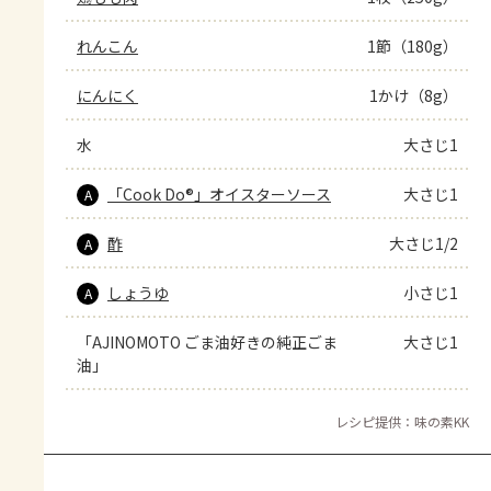
れんこん
1節（180g）
にんにく
1かけ（8g）
水
大さじ1
「Cook Do®」オイスターソース
大さじ1
A
酢
大さじ1/2
A
しょうゆ
小さじ1
A
「AJINOMOTO ごま油好きの純正ごま
大さじ1
油」
レシピ提供：味の素KK