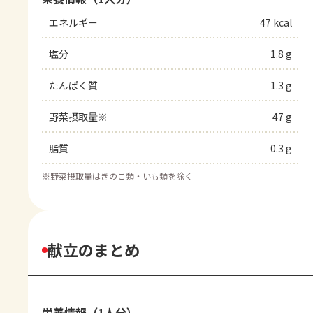
エネルギー
47 kcal
塩分
1.8 g
たんぱく質
1.3 g
野菜摂取量※
47 g
脂質
0.3 g
※
野菜摂取量はきのこ類・いも類を除く
献立のまとめ
栄養情報（1人分）