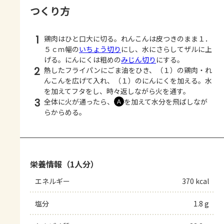
つくり方
1
鶏肉はひと口大に切る。れんこんは皮つきのまま１．
５ｃｍ幅の
いちょう切り
にし、水にさらしてザルに上
げる。にんにくは粗めの
みじん切り
にする。
2
熱したフライパンにごま油をひき、（１）の鶏肉・れ
んこんを広げて入れ、（１）のにんにくを加える。水
を加えてフタをし、時々返しながら火を通す。
3
全体に火が通ったら、
を加えて水分を飛ばしなが
Ａ
らからめる。
栄養情報（1人分）
エネルギー
370 kcal
塩分
1.8 g