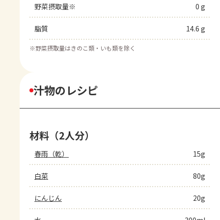
野菜摂取量※
0 g
脂質
14.6 g
※
野菜摂取量はきのこ類・いも類を除く
汁物のレシピ
材料（2人分）
春雨（乾）
15g
白菜
80g
にんじん
20g