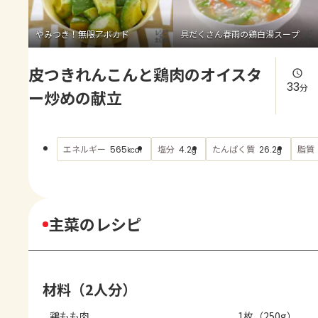
よくあるお問い合わせ
やみつき！無限アボカド
具だくさん春雨の鶏白湯スープ
お買い物
皮つきれんこんと鶏肉のオイスタ
AJINOMOTO PARK とは
33
分
ー炒めの献立
エネルギー
塩分
たんぱく質
脂質
565
4.2
26.2
kcal
g
g
主菜のレシピ
材料（2人分）
鶏もも肉
1枚（250g）