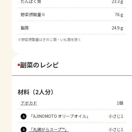
たんぱく質
23.3 g
野菜摂取量※
76 g
脂質
24.9 g
※
野菜摂取量はきのこ類・いも類を除く
副菜のレシピ
材料（2人分）
アボカド
1個
「AJINOMOTO オリーブオイル」
小さじ1
A
「丸鶏がらスープ™」
小さじ1
A