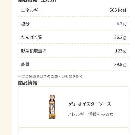
エネルギー
565 kcal
塩分
4.2 g
たんぱく質
26.2 g
野菜摂取量※
123 g
脂質
39.8 g
※
野菜摂取量はきのこ類・いも類を除く
商品情報
「Cook Do®」オイスターソース
商品・アレルギー情報をみる