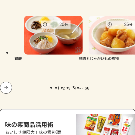
20
25
分
分
鶏飯
鶏肉とじゃがいもの煮物
...
1
2
3
4
68
味の素商品活用術
おいしさ無限大！味の素KK商