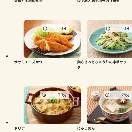
大根と手羽の煮物
ゆで卵と鶏手羽元の甘辛煮
10
10
分
分
ササミチーズかつ
鶏ささみときゅうりの中華サラ
ダ
20
25
分
分
ドリア
にゅうめん