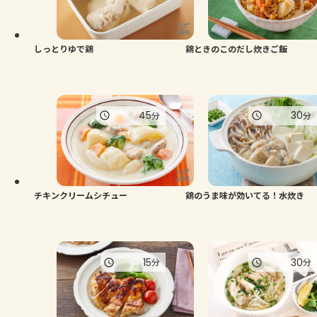
しっとりゆで鶏
鶏ときのこのだし炊きご飯
45
30
分
分
チキンクリームシチュー
鶏のうま味が効いてる！水炊き
15
30
分
分