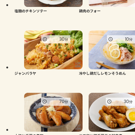
塩麹のチキンソテー
鶏肉のフォー
30
10
分
分
ジャンバラヤ
冷やし鶏だしレモンそうめん
70
30
分
分