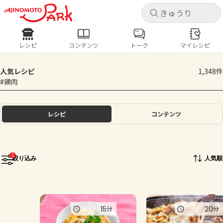
キャ
キャ
レシピ
コンテンツ
トーク
マイレシピ
レシピ
コンテンツ
ログインするとレシピを保存できます
人気レシピ
1,348件
ログイン
新規登録
#鶏肉
人気の食材・レシピ
ホーム
レシピ
コンテンツ
きゅうり
なす
トマト
とうもろこし
ピーマン
みょうが
ゴーヤ
コンテンツ
1
絞り込み
人気順
レシピ
トーク
15
20
分
分