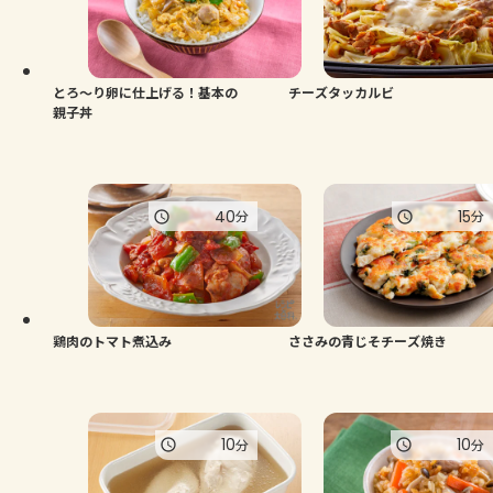
よくあるお問い合わせ
お買い物
とろ～り卵に仕上げる！基本の
チーズタッカルビ
親子丼
AJINOMOTO PARK とは
40
15
分
分
鶏肉のトマト煮込み
ささみの青じそチーズ焼き
10
10
分
分