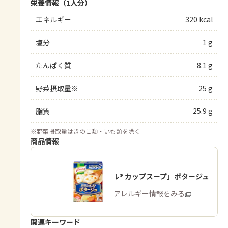
栄養情報（1人分）
エネルギー
320 kcal
塩分
1 g
たんぱく質
8.1 g
野菜摂取量※
25 g
脂質
25.9 g
※
野菜摂取量はきのこ類・いも類を除く
商品情報
「クノール® カップスープ」ポタージュ
商品・アレルギー情報をみる
関連キーワード