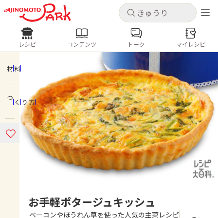
キャンセル
キャンセル
レシピ
コンテンツ
トーク
マイレシピ
レシピ
コンテンツ
ログインするとレシピを保存できます
ログイン
新規登録
材料
人気の食材・レシピ
つくり方
ホーム
きゅうり
なす
トマト
とうもろこし
ピーマン
みょうが
ゴーヤ
コンテンツ
レシピ
トーク
お手軽ポタージュキッシュ
ベーコンやほうれん草を使った人気の主菜レシピ