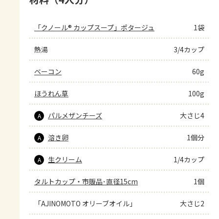
「クノール® カップスープ」ポタージュ
1袋
熱湯
3/4カップ
ベーコン
60g
ほうれん草
100g
パルメザンチーズ
大さじ4
A
溶き卵
1個分
A
生クリーム
1/4カップ
A
タルトカップ・市販品･直径15cm
1個
「AJINOMOTO オリーブオイル」
大さじ2