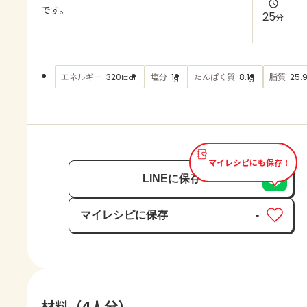
よくあるお問い合わせ
です。
25
分
お買い物
エネルギー
塩分
たんぱく質
脂質
320
1
8.1
25.
kcal
g
g
AJINOMOTO PARK とは
マイレシピにも保存！
LINEに保存
マイレシピに保存
-
保存済み
材料（4人分）