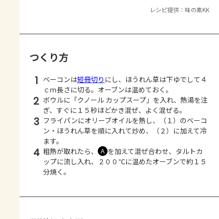
レシピ提供：味の素KK
つくり方
1
ベーコンは
短冊切り
にし、ほうれん草は下ゆでして４
ｃｍ長さに切る。オーブンは温めておく。
2
ボウルに「クノール カップスープ」を入れ、熱湯を注
ぎ、すぐに１５秒ほどかき混ぜ、よく混ぜる。
3
フライパンにオリーブオイルを熱し、（１）のベーコ
ン・ほうれん草を順に入れて炒め、（２）に加えて冷
ます。
4
粗熱が取れたら、
を加えて混ぜ合わせ、タルトカ
Ａ
ップに流し入れ、２００℃に温めたオーブンで約１５
分焼く。