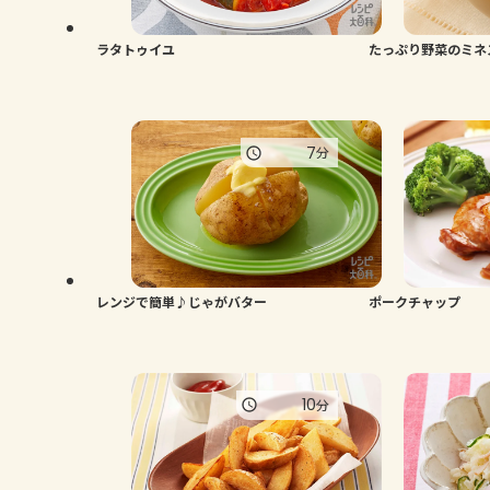
ラタトゥイユ
たっぷり野菜のミネ
7
分
レンジで簡単♪じゃがバター
ポークチャップ
10
分