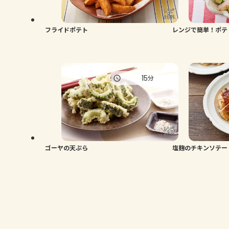
フライドポテト
レンジで簡単！ポテ
15
分
ゴーヤの天ぷら
塩麹のチキンソテー