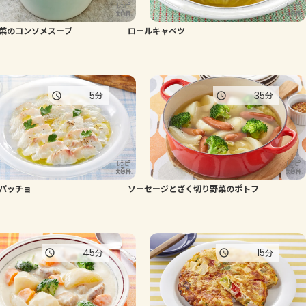
よくあるお問い合わせ
菜のコンソメスープ
ロールキャベツ
お買い物
5
35
分
分
AJINOMOTO PARK とは
パッチョ
ソーセージとざく切り野菜のポトフ
45
15
分
分