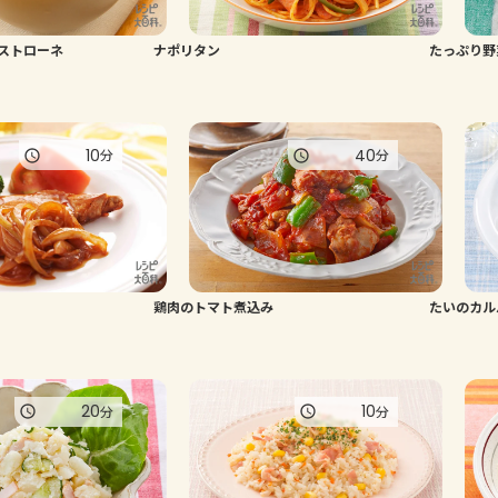
ストローネ
ナポリタン
たっぷり野
10
40
分
分
鶏肉のトマト煮込み
たいのカル
20
10
分
分