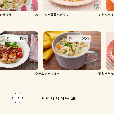
トサラダ
ベーコンと野菜のピラフ
チキンクリ
15
25
分
分
クラムチャウダー
玉ねぎた
...
1
2
3
4
218