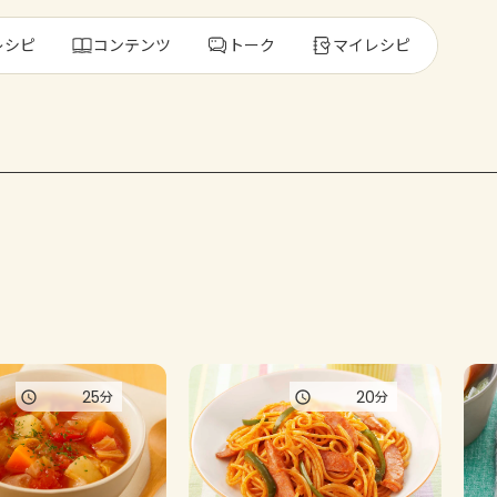
レシピ
コンテンツ
トーク
マイレシピ
レ
人気の食材・
きゅうり
ゴーヤ
25
20
分
分