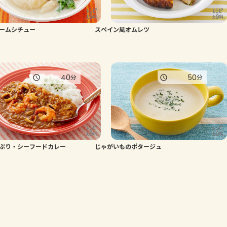
ームシチュー
スペイン風オムレツ
40
50
分
分
っぷり・シーフードカレー
じゃがいものポタージュ