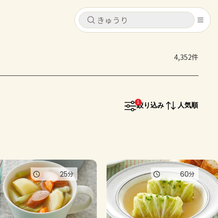
キャンセル
キャンセル
4,352件
シピ
コンテンツ
ログインするとレシピを保存できます
ログイン
新規登録
1
レシピ
絞り込み
人気順
ホーム
なす
トマト
とうもろこし
ピーマン
みょうが
コンテンツ
25
60
分
分
レシピ
トーク