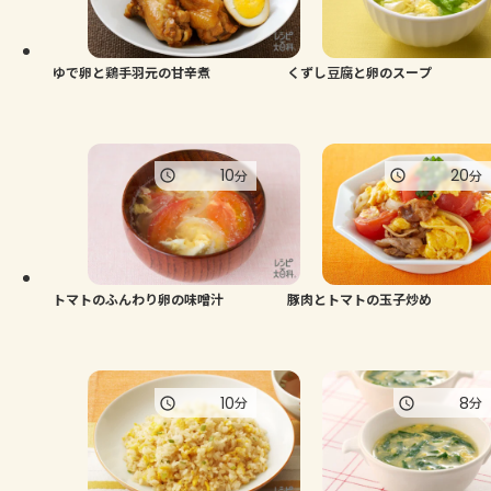
ゆで卵と鶏手羽元の甘辛煮
くずし豆腐と卵のスープ
10
20
分
分
トマトのふんわり卵の味噌汁
豚肉とトマトの玉子炒め
10
8
分
分