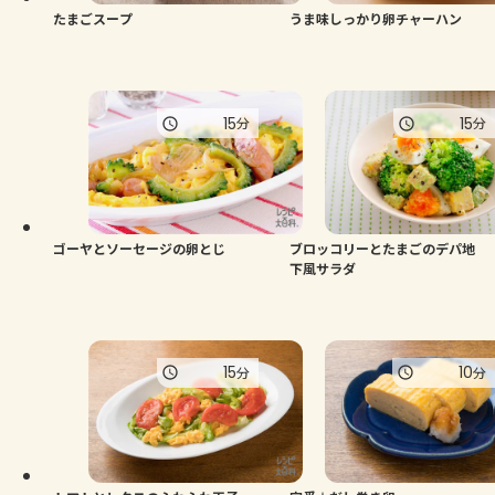
たまごスープ
うま味しっかり卵チャーハン
15
15
分
分
ゴーヤとソーセージの卵とじ
ブロッコリーとたまごのデパ地
下風サラダ
15
10
分
分