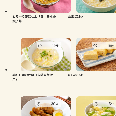
よくあるお問い合わせ
お買い物
とろ～り卵に仕上げる！基本の
たまご雑炊
親子丼
AJINOMOTO PARK とは
12
15
分
分
鶏だし卵おかゆ（包装米飯使
だし巻き卵
用）
30
5
分
分