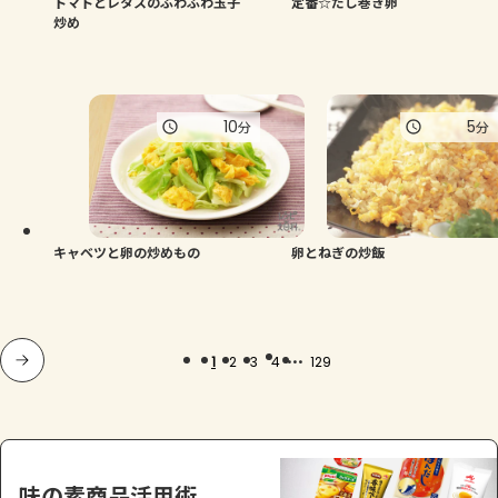
トマトとレタスのふわふわ玉子
定番☆だし巻き卵
炒め
10
5
分
分
キャベツと卵の炒めもの
卵とねぎの炒飯
...
1
2
3
4
129
味の素商品活用術