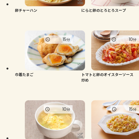
卵チャーハン
にらと卵のとろとろスープ
15
10
分
分
巾着たまご
トマトと卵のオイスターソース
炒め
10
15
分
分