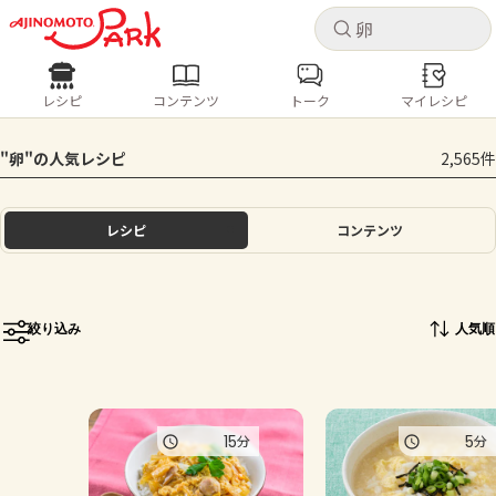
キャ
キャ
レシピ
コンテンツ
トーク
マイレシピ
レシピ
コンテンツ
ログインするとレシピを保存できます
"卵"の人気レシピ
2,565件
ログイン
新規登録
人気の食材・レシピ
レシピ
コンテンツ
ホーム
きゅうり
なす
トマト
とうもろこし
ピーマン
みょうが
ゴーヤ
コンテンツ
絞り込み
人気順
レシピ
トーク
15
5
分
分