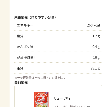
栄養情報（作りやすい分量）
エネルギー
260 kcal
塩分
1.2 g
たんぱく質
0.4 g
野菜摂取量※
10 g
脂質
28.1 g
※
野菜摂取量はきのこ類・いも類を除く
商品情報
「丸鶏がらスープ™」
商品・アレルギー情報をみる