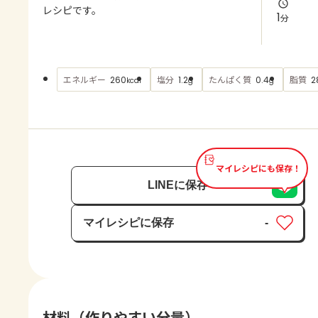
よくあるお問い合わせ
レシピです。
1
分
お買い物
エネルギー
塩分
たんぱく質
脂質
260
1.2
0.4
2
kcal
g
g
AJINOMOTO PARK とは
マイレシピにも保存！
LINEに保存
マイレシピに保存
-
保存済み
材料（作りやすい分量）