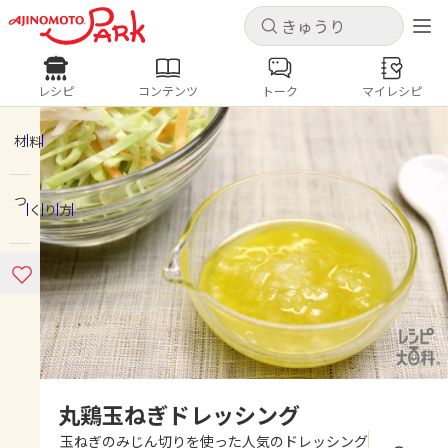
キャンセル
キャンセル
レシピ
コンテンツ
トーク
マイレシピ
レシピ
コンテンツ
ログインするとレシピを保存できます
ログイン
新規登録
材料
人気の食材・レシピ
つくり方
ホーム
きゅうり
なす
トマト
とうもろこし
ピーマン
みょうが
ゴーヤ
コンテンツ
レシピ
トーク
丸鶏玉ねぎドレッシング
玉ねぎのみじん切りを使った人気のドレッシング