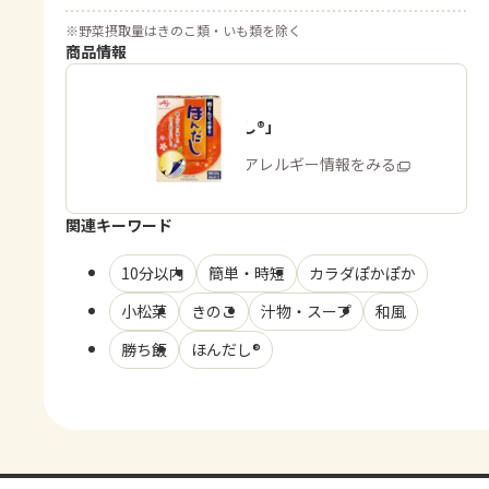
※
野菜摂取量はきのこ類・いも類を除く
商品情報
「ほんだし®」
商品・アレルギー情報をみる
関連キーワード
10分以内
簡単・時短
カラダぽかぽか
小松菜
きのこ
汁物・スープ
和風
勝ち飯
ほんだし®