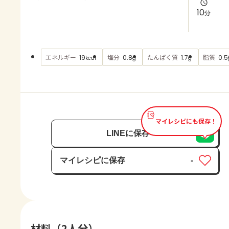
よくあるお問い合わせ
10
分
お買い物
エネルギー
塩分
たんぱく質
脂質
19
0.8
1.7
0.5
kcal
g
g
AJINOMOTO PARK とは
マイレシピにも保存！
LINEに保存
マイレシピに保存
-
保存済み
材料（2人分）