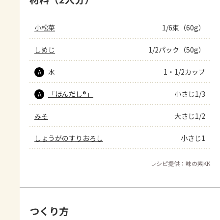
小松菜
1/6束（60g）
しめじ
1/2パック（50g）
水
1・1/2カップ
A
「ほんだし®」
小さじ1/3
A
みそ
大さじ1/2
しょうがのすりおろし
小さじ1
レシピ提供：味の素KK
つくり方