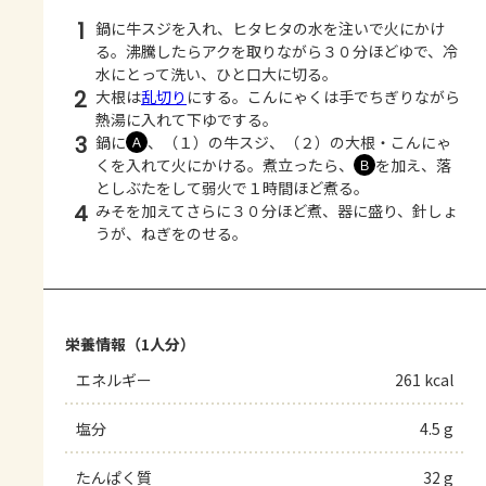
1
鍋に牛スジを入れ、ヒタヒタの水を注いで火にかけ
る。沸騰したらアクを取りながら３０分ほどゆで、冷
水にとって洗い、ひと口大に切る。
2
大根は
乱切り
にする。こんにゃくは手でちぎりながら
熱湯に入れて下ゆでする。
3
鍋に
、（１）の牛スジ、（２）の大根・こんにゃ
Ａ
くを入れて火にかける。煮立ったら、
を加え、落
Ｂ
としぶたをして弱火で１時間ほど煮る。
4
みそを加えてさらに３０分ほど煮、器に盛り、針しょ
うが、ねぎをのせる。
栄養情報（1人分）
エネルギー
261 kcal
塩分
4.5 g
たんぱく質
32 g