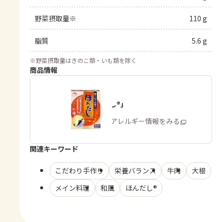
野菜摂取量※
110 g
脂質
5.6 g
※
野菜摂取量はきのこ類・いも類を除く
商品情報
「ほんだし®」
商品・アレルギー情報をみる
関連キーワード
こだわり手作り
栄養バランス
牛肉
大根
メイン料理
和風
ほんだし®