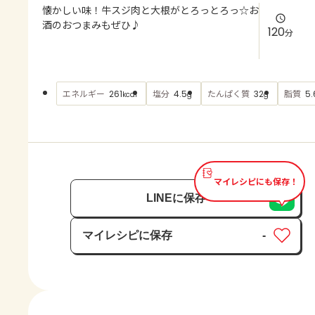
よくあるお問い合わせ
懐かしい味！牛スジ肉と大根がとろっとろっ☆お
酒のおつまみもぜひ♪
120
分
お買い物
AJINOMOTO PARK とは
エネルギー
塩分
たんぱく質
脂質
261
4.5
32
5.
kcal
g
g
マイレシピにも保存！
LINEに保存
マイレシピに保存
-
保存済み