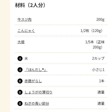
材料（2人分）
牛スジ肉
200g
こんにゃく
1/2枚（120g）
大根
1/5本（正味
200g）
水
2カップ
A
「ほんだし®」
小さじ1
A
赤唐がらし
1本
B
しょうがの薄切り
適量
B
ねぎの青い部分
適量
B