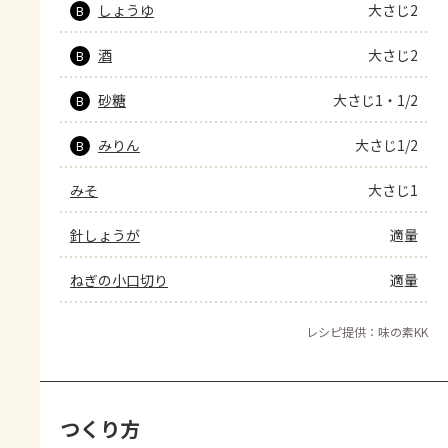
しょうゆ
大さじ2
B
酒
大さじ2
B
砂糖
大さじ1・1/2
B
みりん
大さじ1/2
B
みそ
大さじ1
針しょうが
適量
ねぎの小口切り
適量
レシピ提供：味の素KK
つくり方