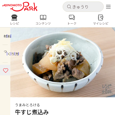
キャンセル
キャンセル
レシピ
コンテンツ
トーク
マイレシピ
レシピ
コンテンツ
ログインするとレシピを保存できます
ログイン
新規登録
材料
人気の食材・レシピ
つくり方
ホーム
きゅうり
なす
トマト
とうもろこし
ピーマン
みょうが
ゴーヤ
コンテンツ
レシピ
トーク
うまみとろける
牛すじ煮込み