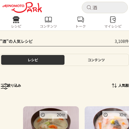
キャ
キャ
レシピ
コンテンツ
トーク
マイレシピ
レシピ
コンテンツ
ログインするとレシピを保存できます
"酒"の人気レシピ
3,108件
ログイン
新規登録
人気の食材・レシピ
レシピ
コンテンツ
ホーム
きゅうり
なす
トマト
とうもろこし
ピーマン
みょうが
ゴーヤ
コンテンツ
絞り込み
人気順
レシピ
トーク
20
10
分
分