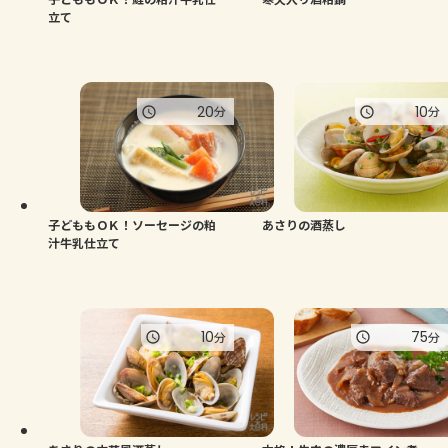
立て
20
10
分
分
子どももＯＫ！ソーセージの粕
あさりの酒蒸し
汁牛乳仕立て
10
75
分
分