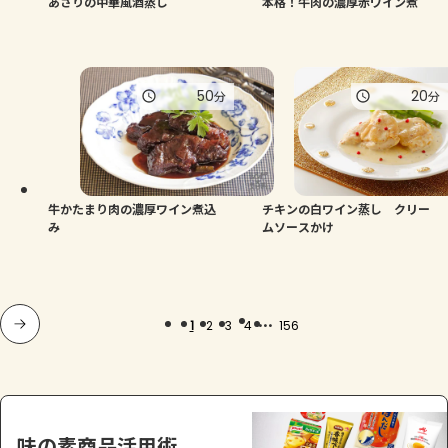
あさりの中華風酒蒸し
本格！牛肉の濃厚赤ワイン煮
50
20
分
分
牛かたまり肉の濃厚ワイン煮込
チキンの白ワイン蒸し クリー
み
ムソースかけ
...
1
2
3
4
156
味の素商品活用術