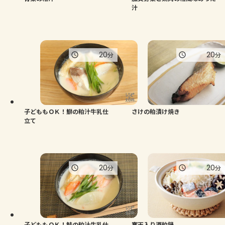
汁
20
20
分
分
子どももＯＫ！鰤の粕汁牛乳仕
さけの粕漬け焼き
立て
20
20
分
分
子どももＯＫ！鮭の粕汁牛乳仕
寒天入り酒粕鍋