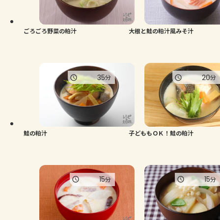
よくあるお問い合わせ
お買い物
ごろごろ野菜の粕汁
大根と鮭の粕汁風みそ汁
AJINOMOTO PARK とは
35
20
分
分
鮭の粕汁
子どももＯＫ！鮭の粕汁
15
15
分
分