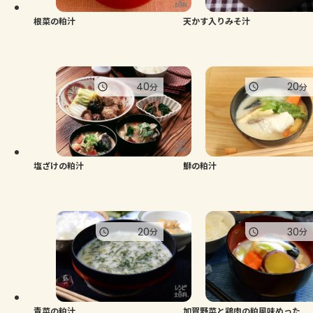
根菜の粕汁
天かす入りみそ汁
40
20
分
分
塩ざけの粕汁
鰤の粕汁
20
30
分
分
青菜の粕汁
加賀野菜と鶏肉の粕風味めった