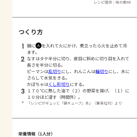
レシピ提供：味の素KK
つくり方
1
鍋に
を入れて火にかけ、煮立ったら火を止めて冷
Ａ
ます。
2
なすはタテ半分に切り、皮目に斜めに切り目を入れて
長さを半分に切る。
ピーマンは
乱切り
にし、れんこんは
輪切り
にし、水に
さらして水気をきる。
かぼちゃは
くし形切り
にする。
3
１７０℃に熱した油で（２）の野菜を揚げ、（１）に
１０分ほど浸す（時間外）。
＊
『レシピがギュッと「鍋キューブ」本』（集英社刊）より
栄養情報（1人分）