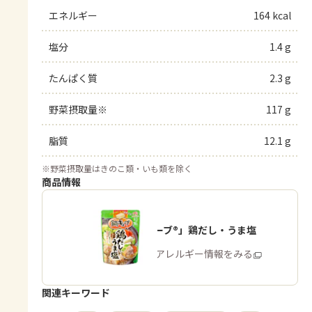
エネルギー
164 kcal
塩分
1.4 g
たんぱく質
2.3 g
野菜摂取量※
117 g
脂質
12.1 g
※
野菜摂取量はきのこ類・いも類を除く
商品情報
「鍋キューブ®」鶏だし・うま塩
商品・アレルギー情報をみる
関連キーワード