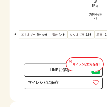
よくあるお問い合わせ
15
分
お買い物
(時間外を除
く)
AJINOMOTO PARK とは
エネルギー
塩分
たんぱく質
脂質
164
1.4
2.3
12.
kcal
g
g
マイレシピにも保存！
LINEに保存
マイレシピに保存
-
保存済み