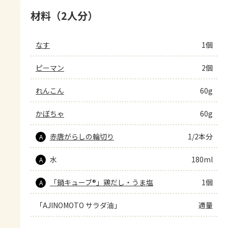
材料（2人分）
なす
1個
ピーマン
2個
れんこん
60g
かぼちゃ
60g
赤唐がらしの輪切り
1/2本分
A
水
180ml
A
「鍋キューブ®」鶏だし・うま塩
1個
A
「AJINOMOTO サラダ油」
適量