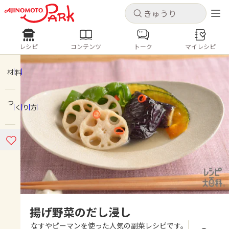
キャンセル
キャンセル
レシピ
コンテンツ
トーク
マイレシピ
レシピ
コンテンツ
ログインするとレシピを保存できます
ログイン
新規登録
材料
人気の食材・レシピ
つくり方
ホーム
きゅうり
なす
トマト
とうもろこし
ピーマン
みょうが
ゴーヤ
コンテンツ
レシピ
トーク
揚げ野菜のだし浸し
なすやピーマンを使った人気の副菜レシピです。