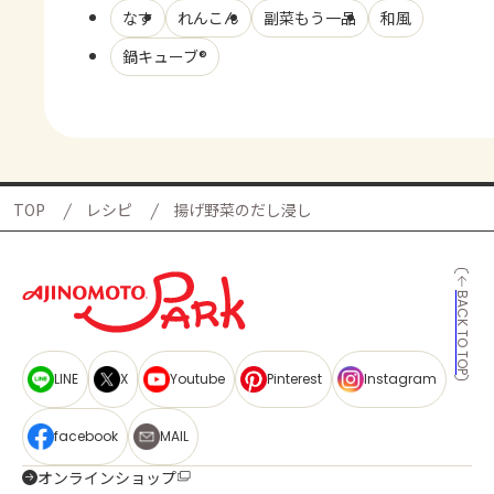
なす
れんこん
副菜もう一品
和風
鍋キューブ®
TOP
レシピ
揚げ野菜のだし浸し
BACK TO TOP
LINE
X
Youtube
Pinterest
Instagram
facebook
MAIL
オンラインショップ