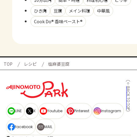
ひき肉
豆腐
メイン料理
中華風
Cook Do® 香味ペースト®
TOP
レシピ
塩麻婆豆腐
BACK TO TOP
LINE
X
Youtube
Pinterest
Instagram
facebook
MAIL