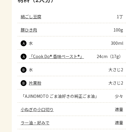
絹ごし豆腐
1丁
豚ひき肉
100g
水
300ml
A
「Cook Do® 香味ペースト®」
24cm（17g）
A
水
大さじ2
B
片栗粉
大さじ2
B
「AJINOMOTO ごま油好きの純正ごま油」
少々
小ねぎの小口切り
適量
ラー油・好みで
適量