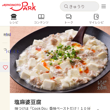
キャンセル
キャンセル
レシピ
コンテンツ
トーク
マイレシピ
レシピ
コンテンツ
ログインするとレシピを保存できます
ログイン
新規登録
材料
人気の食材・レシピ
つくり方
ホーム
きゅうり
なす
トマト
とうもろこし
ピーマン
みょうが
ゴーヤ
コンテンツ
レシピ
トーク
塩麻婆豆腐
味つけは「Cook Do」香味ペーストだけ！１０分