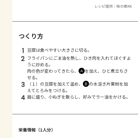
レシピ提供：味の素KK
つくり方
1
豆腐は食べやすい大きさに切る。
2
フライパンにごま油を熱し、ひき肉を入れてほぐすよ
うに炒める。
肉の色が変わってきたら、
を加え、ひと煮立ちさ
Ａ
せる。
3
（１）の豆腐を加えて温め、
の水溶き片栗粉を加
Ｂ
えてとろみをつける。
4
器に盛り、小ねぎを散らし、好みでラー油をかける。
栄養情報（1人分）