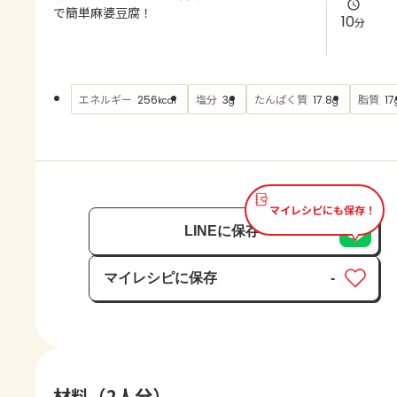
よくあるお問い合わせ
で簡単麻婆豆腐！
10
分
お買い物
エネルギー
塩分
たんぱく質
脂質
256
3
17.8
17
kcal
g
g
AJINOMOTO PARK とは
マイレシピにも保存！
LINEに保存
マイレシピに保存
-
保存済み
材料（2人分）