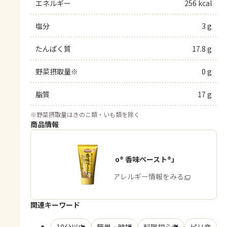
エネルギー
256 kcal
塩分
3 g
たんぱく質
17.8 g
野菜摂取量※
0 g
脂質
17 g
※
野菜摂取量はきのこ類・いも類を除く
商品情報
「Cook Do® 香味ペースト®」
商品・アレルギー情報をみる
関連キーワード
10分以内
簡単・時短
料理初心者
ピリ辛