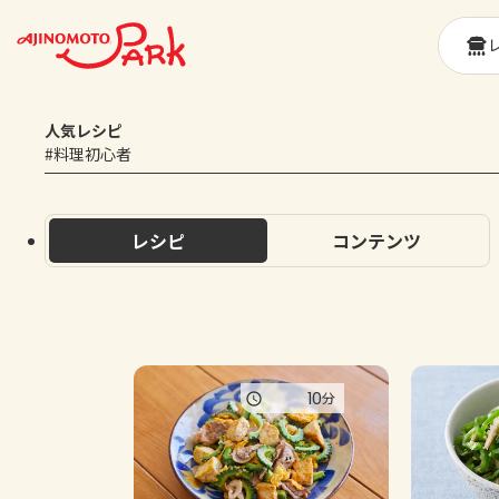
人気レシピ
#料理初心者
レシピ
コンテンツ
10
分