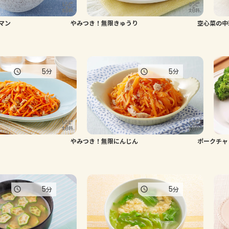
マン
やみつき！無限きゅうり
空心菜の中
5
5
分
分
やみつき！無限にんじん
ポークチャ
5
5
分
分