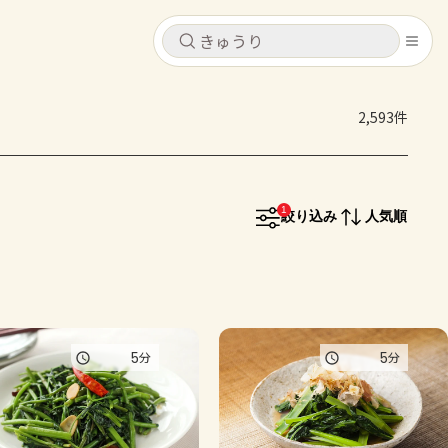
キャンセル
キャンセル
2,593件
シピ
コンテンツ
ログインするとレシピを保存できます
ログイン
新規登録
1
レシピ
絞り込み
人気順
ホーム
なす
トマト
とうもろこし
ピーマン
みょうが
コンテンツ
5
5
分
分
レシピ
トーク