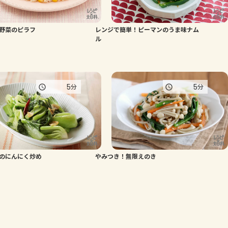
野菜のピラフ
レンジで簡単！ピーマンのうま味ナム
ル
5
5
分
分
のにんにく炒め
やみつき！無限えのき