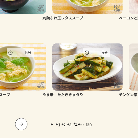
丸鶏ふわ玉レタススープ
ベーコンと
5
5
分
分
スープ
うま辛 たたききゅうり
チンゲン菜
...
1
2
3
4
130