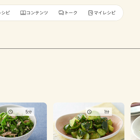
レシピ
コンテンツ
トーク
マイレシピ
レ
人気の食材・
きゅうり
ゴーヤ
5
1
分
分