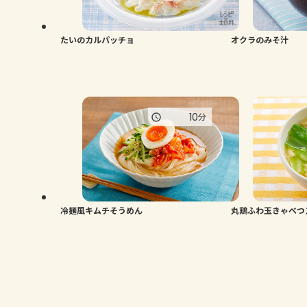
たいのカルパッチョ
オクラのみそ汁
10
分
冷麺風キムチそうめん
丸鶏ふわ玉きゃべつ