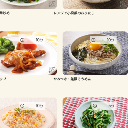
よくあるお問い合わせ
華炒め
レンジで小松菜のおひたし
お買い物
10
10
分
分
AJINOMOTO PARK とは
ップ
やみつき！無限そうめん
10
5
分
分