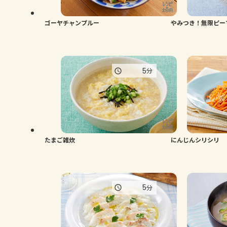
ゴーヤチャンプルー
やみつき！無限ピー
5
分
たまご雑炊
にんじんシリシリ
5
分