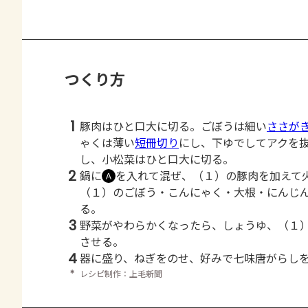
つくり方
1
豚肉はひと口大に切る。ごぼうは細い
ささが
ゃくは薄い
短冊切り
にし、下ゆでしてアクを
し、小松菜はひと口大に切る。
2
鍋に
を入れて混ぜ、（１）の豚肉を加えて
Ａ
（１）のごぼう・こんにゃく・大根・にんじ
る。
3
野菜がやわらかくなったら、しょうゆ、（１
させる。
4
器に盛り、ねぎをのせ、好みで七味唐がらし
＊
レシピ制作：上毛新聞