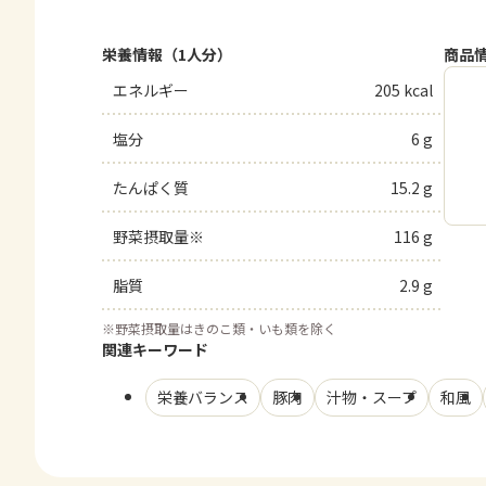
栄養情報（1人分）
商品
エネルギー
205 kcal
塩分
6 g
たんぱく質
15.2 g
野菜摂取量※
116 g
脂質
2.9 g
※
野菜摂取量はきのこ類・いも類を除く
関連キーワード
栄養バランス
豚肉
汁物・スープ
和風