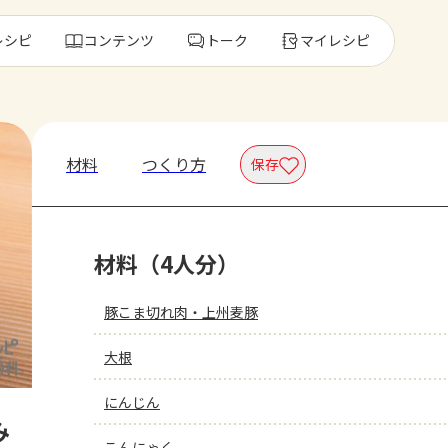
レシピ
コンテンツ
トーク
マイレシピ
レ
材料
つくり方
保存
人気の食材・
材料（4人分）
きゅうり
ゴーヤ
豚こま切れ肉・上州麦豚
大根
にんじん
み
こんにゃく