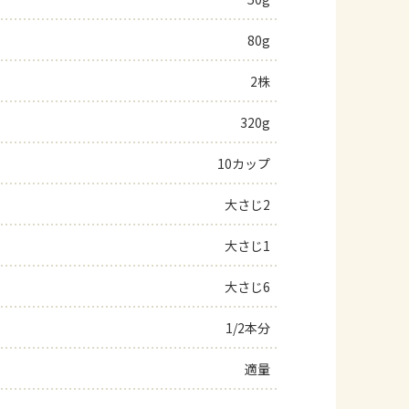
よくあるお問い合わせ
80g
2株
お買い物
320g
AJINOMOTO PARK とは
10カップ
大さじ2
大さじ1
大さじ6
1/2本分
適量