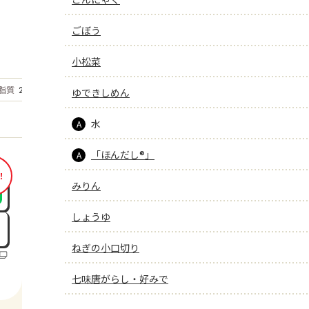
ごぼう
小松菜
もっと見る
脂質
2.9
ゆできしめん
g
水
A
「ほんだし®」
A
！
みりん
しょうゆ
ねぎの小口切り
七味唐がらし・好みで