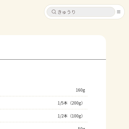
キャンセル
キャンセル
シピ
コンテンツ
ログインするとレシピを保存できます
ログイン
新規登録
レシピ
ホーム
なす
トマト
とうもろこし
ピーマン
みょうが
160g
コンテンツ
1/5本（200g）
レシピ
1/2本（100g）
トーク
50g