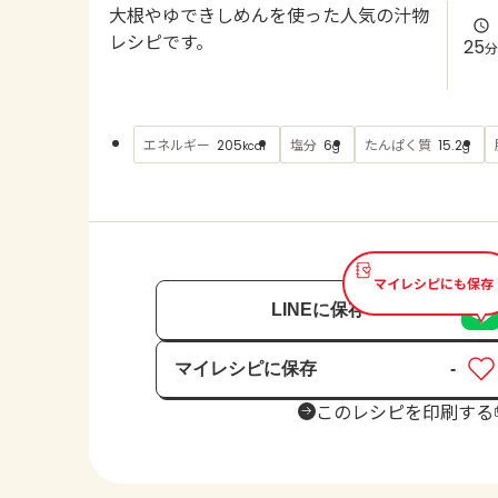
大根やゆできしめんを使った人気の汁物
レシピです。
25
分
エネルギー
塩分
たんぱく質
205
6
15.2
kcal
g
g
マイレシピにも保存
LINEに保存
マイレシピに保存
-
保存済み
このレシピを印刷する