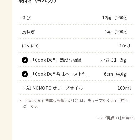
えび
12尾（160g）
長ねぎ
1本（100g）
にんにく
1かけ
「Cook Do®」熟成豆板醤
小さじ1（5g）
A
「Cook Do® 香味ペースト®」
6cm（4.0g）
A
「AJINOMOTO オリーブオイル」
100ml
＊
「Cook Do」熟成豆板醤 小さじ１は、チューブで８ｃｍ（約５
ｇ）です。
レシピ提供：味の素KK