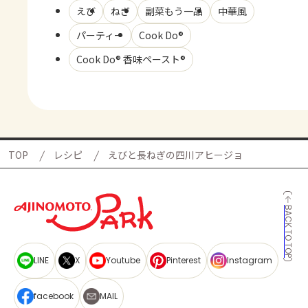
えび
ねぎ
副菜もう一品
中華風
パーティー
Cook Do®
Cook Do® 香味ペースト®
TOP
レシピ
えびと長ねぎの四川アヒージョ
BACK TO TOP
LINE
X
Youtube
Pinterest
Instagram
facebook
MAIL