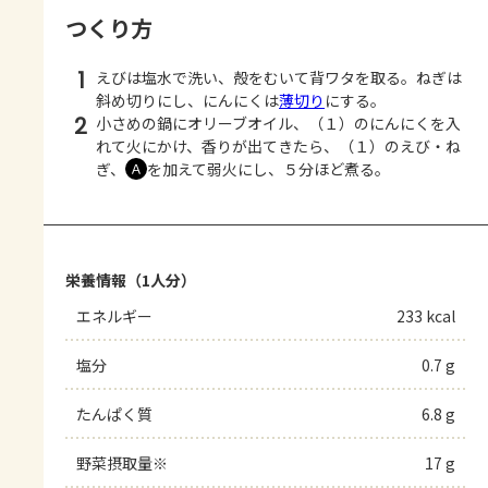
つくり方
1
えびは塩水で洗い、殻をむいて背ワタを取る。ねぎは
斜め切りにし、にんにくは
薄切り
にする。
2
小さめの鍋にオリーブオイル、（１）のにんにくを入
れて火にかけ、香りが出てきたら、（１）のえび・ね
ぎ、
を加えて弱火にし、５分ほど煮る。
Ａ
栄養情報（1人分）
エネルギー
233 kcal
塩分
0.7 g
たんぱく質
6.8 g
野菜摂取量※
17 g