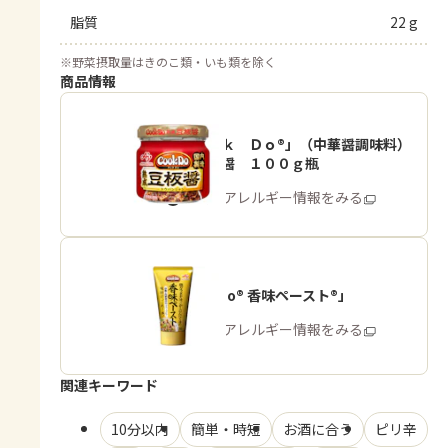
脂質
22 g
※
野菜摂取量はきのこ類・いも類を除く
商品情報
「Ｃｏｏｋ Ｄｏ®」（中華醤調味料）
熟成豆板醤 １００ｇ瓶
商品・アレルギー情報をみる
「Cook Do® 香味ペースト®」
商品・アレルギー情報をみる
関連キーワード
10分以内
簡単・時短
お酒に合う
ピリ辛