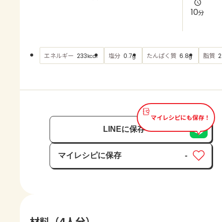
よくあるお問い合わせ
10
分
お買い物
エネルギー
塩分
たんぱく質
脂質
233
0.7
6.8
2
kcal
g
g
AJINOMOTO PARK とは
マイレシピにも保存！
LINEに保存
マイレシピに保存
-
保存済み
材料（4人分）