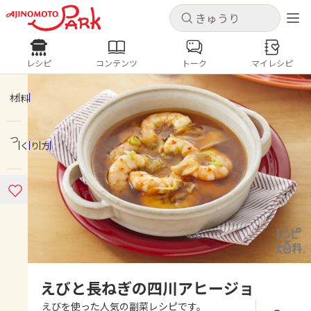
キャンセル
キャンセル
レシピ
コンテンツ
トーク
マイレシピ
レシピ
コンテンツ
ログインするとレシピを保存できます
ログイン
新規登録
材料
人気の食材・レシピ
つくり方
ホーム
きゅうり
なす
トマト
とうもろこし
ピーマン
みょうが
ゴーヤ
コンテンツ
レシピ
トーク
えびと長ねぎの四川アヒージョ
えびを使った人気の副菜レシピです。