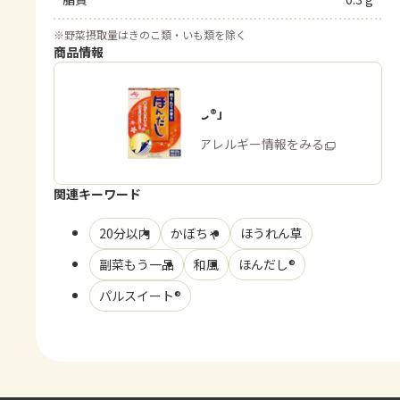
※
野菜摂取量はきのこ類・いも類を除く
商品情報
「ほんだし®」
商品・アレルギー情報をみる
関連キーワード
20分以内
かぼちゃ
ほうれん草
副菜もう一品
和風
ほんだし®
パルスイート®