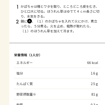
1
かぼちゃは種とワタを取り、ところどころ皮をむき、
ひと口大に切る。ほうれん草はゆでて４ｃｍ長さに切
り、水気をきる。
2
鍋に
、（１）のかぼちゃを入れて火にかけ、煮立
Ａ
ったら、５分煮る。火を止め、粗熱が取れたら、
（１）のほうれん草を加えて冷ます。
栄養情報（1人分）
エネルギー
66 kcal
塩分
1.6 g
たんぱく質
2.5 g
野菜摂取量※
81 g
脂質
0.3 g