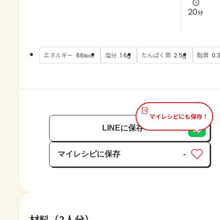
よくあるお問い合わせ
20
分
お買い物
エネルギー
塩分
たんぱく質
脂質
66
1.6
2.5
0.
kcal
g
g
AJINOMOTO PARK とは
マイレシピにも保存！
LINEに保存
マイレシピに保存
-
保存済み
材料（2人分）