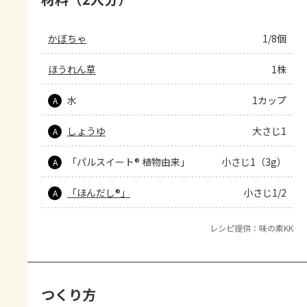
かぼちゃ
1/8個
ほうれん草
1株
水
1カップ
A
しょうゆ
大さじ1
A
「パルスイート® 植物由来」
小さじ1（3g）
A
「ほんだし®」
小さじ1/2
A
レシピ提供：味の素KK
つくり方