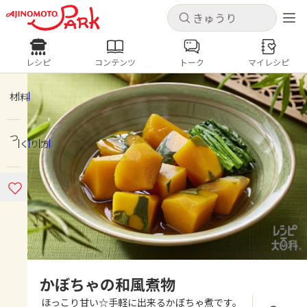
キャンセル
キャンセル
レシピ
コンテンツ
トーク
マイレシピ
レシピ
コンテンツ
ログインするとレシピを保存できます
ログイン
新規登録
材料
人気の食材・レシピ
つくり方
ホーム
きゅうり
なす
トマト
とうもろこし
ピーマン
みょうが
ゴーヤ
コンテンツ
レシピ
トーク
かぼちゃの和風煮物
ほっこり甘い☆手軽に出来るかぼちゃ煮です。