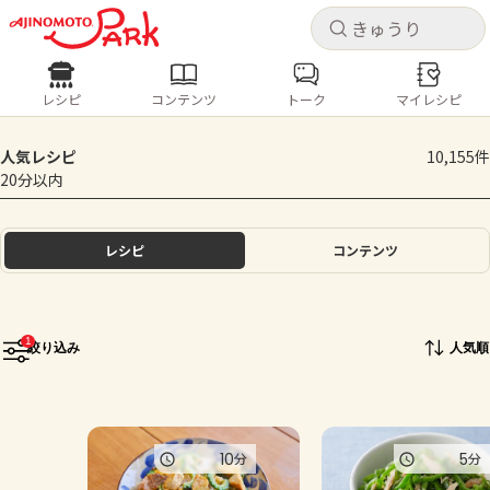
キャ
キャ
レシピ
コンテンツ
トーク
マイレシピ
レシピ
コンテンツ
ログインするとレシピを保存できます
人気レシピ
10,155件
ログイン
新規登録
20分以内
人気の食材・レシピ
ホーム
レシピ
コンテンツ
きゅうり
なす
トマト
とうもろこし
ピーマン
みょうが
ゴーヤ
コンテンツ
1
絞り込み
人気順
レシピ
トーク
10
5
分
分