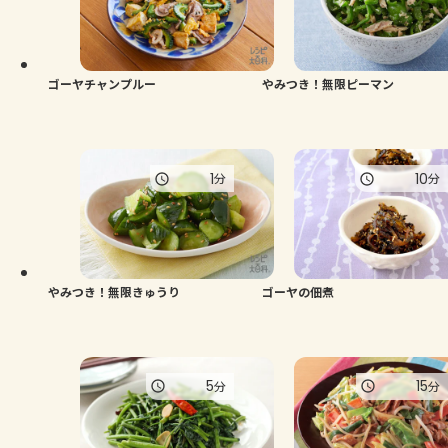
よくあるお問い合わせ
お買い物
ゴーヤチャンプルー
やみつき！無限ピーマン
AJINOMOTO PARK とは
1
10
分
分
やみつき！無限きゅうり
ゴーヤの佃煮
5
15
分
分