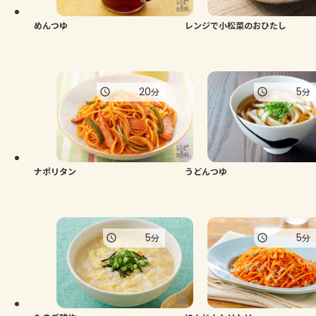
めんつゆ
レンジで小松菜のおひたし
20
5
分
分
ナポリタン
うどんつゆ
5
5
分
分