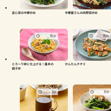
空心菜の中華炒め
中華屋さんの肉野菜炒め
15
15
分
分
とろ～り卵に仕上げる！基本の
かんたんチヂミ
親子丼
1
5
分
分