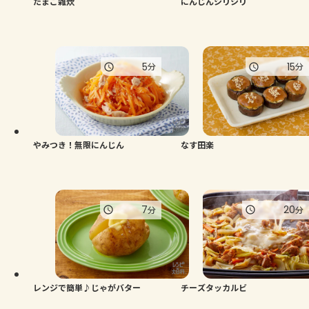
たまご雑炊
にんじんシリシリ
5
15
分
分
やみつき！無限にんじん
なす田楽
7
20
分
分
レンジで簡単♪じゃがバター
チーズタッカルビ