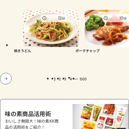
12
10
分
分
焼きうどん
ポークチャップ
...
1
2
3
4
500
味の素商品活用術
おいしさ無限大！味の素KK商
品の活用術をご紹介！