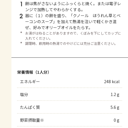
1
餅は焦がさないようにふっくらと焼く。または電子レ
ンジで加熱してやわらかくする。
2
器に（１）の餅を盛り、「クノール ほうれん草とベ
ーコンのスープ」を加えて熱湯を注いで軽くかき混
ぜ、好みでオリーブオイルをたらす。
＊
お湯がはねることがありますので、くぼみを下にしてカップに
入れてください。
＊
調理時、飲用時の熱湯でのやけどには充分ご注意ください。
栄養情報（1人分）
エネルギー
248 kcal
塩分
1.2 g
たんぱく質
5.6 g
野菜摂取量※
0 g