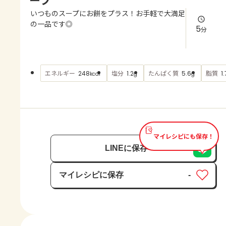
よくあるお問い合わせ
いつものスープにお餅をプラス！お手軽で大満足
の一品です◎
5
分
お買い物
AJINOMOTO PARK とは
エネルギー
塩分
たんぱく質
脂質
248
1.2
5.6
1.
kcal
g
g
マイレシピにも保存！
LINEに保存
マイレシピに保存
-
保存済み