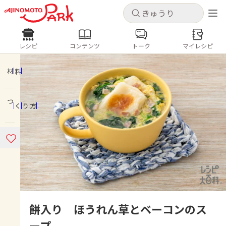
キャンセル
キャンセル
レシピ
コンテンツ
トーク
マイレシピ
レシピ
コンテンツ
ログインするとレシピを保存できます
ログイン
新規登録
材料
人気の食材・レシピ
つくり方
ホーム
きゅうり
なす
トマト
とうもろこし
ピーマン
みょうが
ゴーヤ
コンテンツ
レシピ
トーク
餅入り ほうれん草とベーコンのス
ープ