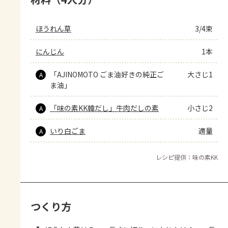
ほうれん草
3/4束
にんじん
1本
「AJINOMOTO ごま油好きの純正ご
大さじ1
A
ま油」
「味の素KK韓だし」牛肉だしの素
小さじ2
A
いり白ごま
適量
A
レシピ提供：味の素KK
つくり方