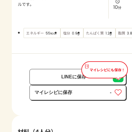
よくあるお問い合わせ
ルです。
10
分
お買い物
エネルギー
塩分
たんぱく質
脂質
55
0.9
1.2
3.
kcal
g
g
AJINOMOTO PARK とは
マイレシピにも保存！
LINEに保存
マイレシピに保存
-
保存済み
材料（4人分）