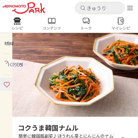
キャンセル
キャンセル
レシピ
コンテンツ
トーク
マイレシピ
レシピ
コンテンツ
ログインするとレシピを保存できます
ログイン
新規登録
材料
人気の食材・レシピ
つくり方
ホーム
きゅうり
なす
トマト
とうもろこし
ピーマン
みょうが
ゴーヤ
コンテンツ
レシピ
トーク
コクうま韓国ナムル
簡単に韓国風副菜♪ほうれん草とにんじんのナム