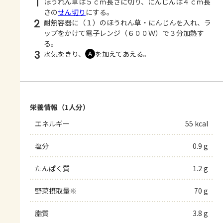
1
ほうれん草は５ｃｍ長さに切り、にんじんは４ｃｍ長
さの
せん切り
にする。
2
耐熱容器に（１）のほうれん草・にんじんを入れ、ラ
ップをかけて電子レンジ（６００Ｗ）で３分加熱す
る。
3
水気をきり、
を加えてあえる。
Ａ
栄養情報（1人分）
エネルギー
55 kcal
塩分
0.9 g
たんぱく質
1.2 g
野菜摂取量※
70 g
脂質
3.8 g