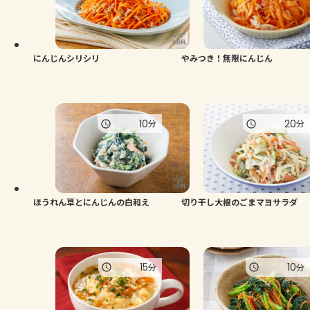
よくあるお問い合わせ
お買い物
にんじんシリシリ
やみつき！無限にんじん
AJINOMOTO PARK とは
10
20
分
分
ほうれん草とにんじんの白和え
切り干し大根のごまマヨサラダ
15
10
分
分