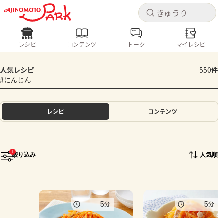
キャ
キャ
レシピ
コンテンツ
トーク
マイレシピ
レシピ
コンテンツ
ログインするとレシピを保存できます
人気レシピ
550件
ログイン
新規登録
#にんじん
人気の食材・レシピ
ホーム
レシピ
コンテンツ
きゅうり
なす
トマト
とうもろこし
ピーマン
みょうが
ゴーヤ
コンテンツ
1
絞り込み
人気順
レシピ
トーク
5
5
分
分