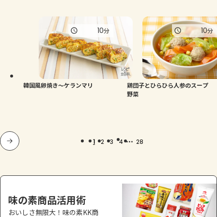
10
10
分
分
韓国風卵焼き～ケランマリ
鶏団子とひらひら人参のスープ
野菜
...
1
2
3
4
28
味の素商品活用術
おいしさ無限大！味の素KK商