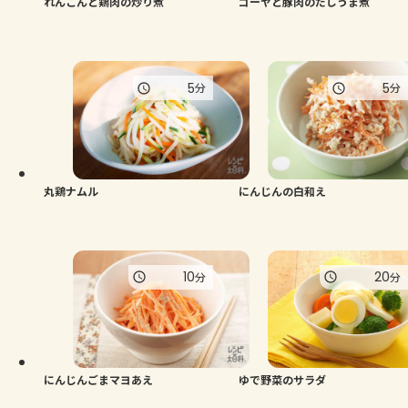
れんこんと鶏肉の炒り煮
ゴーヤと豚肉のだしうま煮
5
5
分
分
丸鶏ナムル
にんじんの白和え
10
20
分
分
にんじんごまマヨあえ
ゆで野菜のサラダ