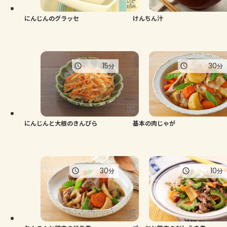
にんじんのグラッセ
けんちん汁
15
30
分
分
にんじんと大根のきんぴら
基本の肉じゃが
30
10
分
分