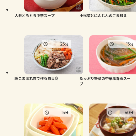
人参とろとろ中華スープ
小松菜とにんじんのごま和え
25
15
分
分
豚こま切れ肉で作る肉豆腐
たっぷり野菜の中華風春雨スー
プ
15
50
分
分