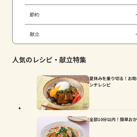
節約
献立
人気のレシピ・献立特集
夏休みを乗り切る！お助
ンチレシピ
全部10分以内！簡単お