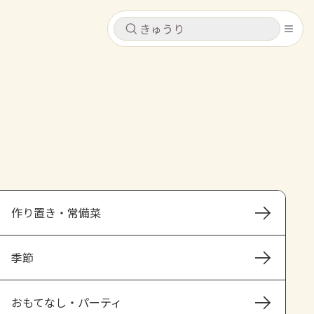
キャンセル
キャンセル
シピ
コンテンツ
ログインするとレシピを保存できます
ログイン
新規登録
レシピ
ホーム
なす
トマト
とうもろこし
ピーマン
みょうが
作り置き・常備菜
コンテンツ
季節
レシピ
トーク
おもてなし・パーティ