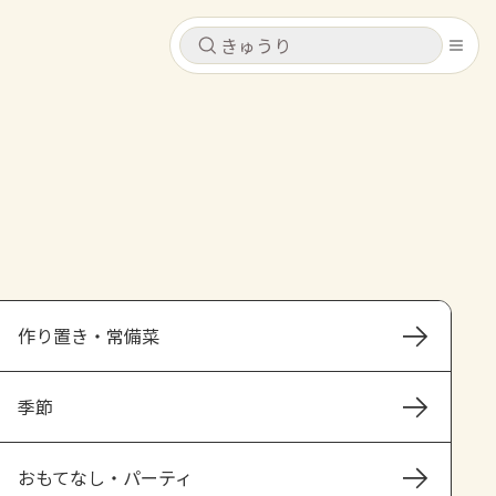
キャンセル
キャンセル
シピ
コンテンツ
ログインするとレシピを保存できます
ログイン
新規登録
レシピ
ホーム
なす
トマト
とうもろこし
ピーマン
みょうが
作り置き・常備菜
コンテンツ
季節
レシピ
トーク
おもてなし・パーティ