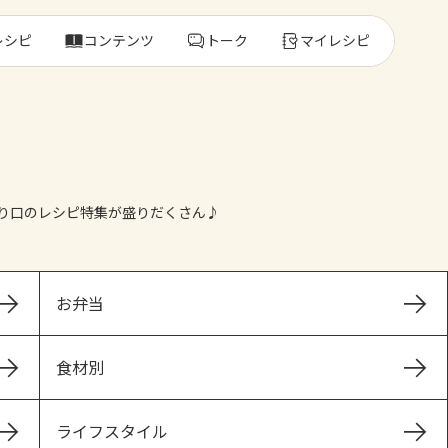
レシピ
コンテンツ
トーク
マイレシピ
レ
り口のレシピ特集が盛りだくさん♪
人気の食材・
きゅうり
ゴーヤ
お弁当
食材別
ライフスタイル