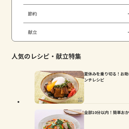
節約
献立
人気のレシピ・献立特集
夏休みを乗り切る！お助
ンチレシピ
全部10分以内！簡単お