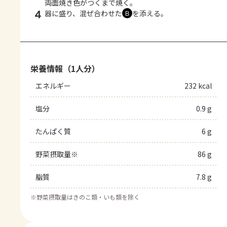
両面焼き色がつくまで焼く。
4
器に盛り、混ぜ合わせた
を添える。
Ｂ
栄養情報（1人分）
エネルギー
232 kcal
塩分
0.9 g
たんぱく質
6 g
野菜摂取量※
86 g
脂質
7.8 g
※
野菜摂取量はきのこ類・いも類を除く