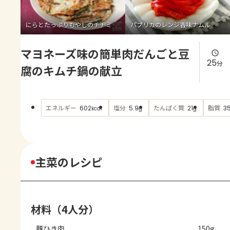
よくあるお問い合わせ
にらとたっぷりもやしのチヂミ
パプリカのレンジ香味ナムル
お買い物
マヨネーズ味の簡単肉だんごと豆
AJINOMOTO PARK とは
25
分
腐のキムチ鍋の献立
エネルギー
塩分
たんぱく質
脂質
602
5.9
21
35
kcal
g
g
主菜のレシピ
材料（4人分）
豚ひき肉
150g