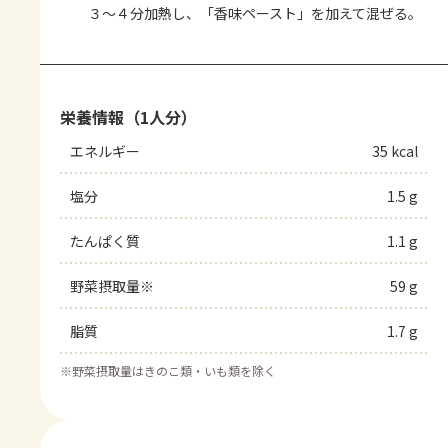
３～４分加熱し、「香味ペースト」を加えて混ぜる。
栄養情報（1人分）
エネルギー
35 kcal
塩分
1.5 g
たんぱく質
1.1 g
野菜摂取量※
59 g
脂質
1.7 g
※
野菜摂取量はきのこ類・いも類を除く