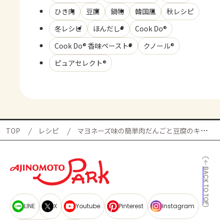
ひき肉
豆腐
鍋物
韓国風
秋レシピ
冬レシピ
ほんだし®
Cook Do®
Cook Do® 香味ペースト®
クノール®
ピュアセレクト®
TOP
レシピ
マヨネーズ味の簡単肉だんごと豆腐のキムチ鍋の献立
BACK TO TOP
LINE
X
Youtube
Pinterest
Instagram