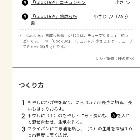
「Cook Do®」コチュジャン
小さじ3
B
「Cook Do®」熟成豆板
小さじ1/2（2.5g）
B
醤
＊
「Cook Do」熟成豆板醤 小さじ１は、チューブで８ｃｍ（約５
ｇ）です。 ＊ 「Cook Do」コチュジャン 小さじ１は、チューブ
で８ｃｍ（約５ｇ）です。
レシピ提供：味の素KK
つくり方
1
もやしはひげ根を取り、にらは５ｃｍ長さに切る。長
いもはすりおろす。
2
ボウルに（１）のもやし・にら・長いも、
を入れ
Ａ
て混ぜ合わせ、生地を作る。
3
フライパンにごま油を熱し、（２）の生地を直径１０
ｃｍ程度に薄く広げ、