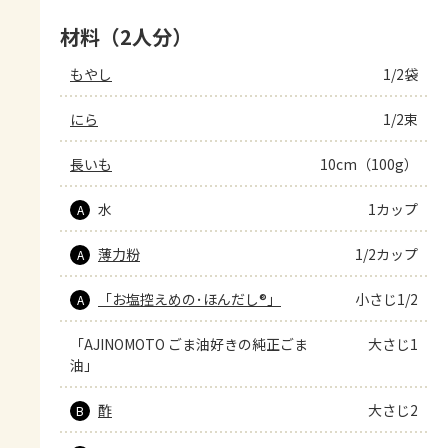
材料（2人分）
もやし
1/2袋
にら
1/2束
長いも
10cm（100g）
水
1カップ
A
薄力粉
1/2カップ
A
「お塩控えめの･ほんだし®」
小さじ1/2
A
「AJINOMOTO ごま油好きの純正ごま
大さじ1
油」
酢
大さじ2
B