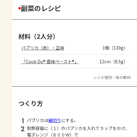
副菜のレシピ
材料（2人分）
パプリカ（赤）・正味
1個（130g）
「Cook Do® 香味ペースト®」
12cm（8.5g）
レシピ提供：味の素KK
つくり方
1
パプリカは
細切り
にする。
2
耐熱容器に（１）のパプリカを入れてラップをかけ、
電子レンジ（６００Ｗ）で