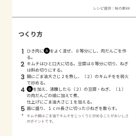
レシピ提供：味の素KK
つくり方
1
ひき肉に
をよく混ぜ、８等分にし、肉だんごを作
Ａ
る。
2
キムチはひと口大に切る。豆腐は８等分に切り、ねぎ
は斜め切りにする。
3
鍋にごま油大さじ２を熱し、（２）のキムチをを弱火
で炒める。
4
を加え、沸騰したら（２）の豆腐・ねぎ、（１）
Ｂ
の肉だんごの順に加えて煮、
仕上げにごま油大さじ１を加える。
5
器に盛り、１ｃｍ長さに切った小ねぎを散らす。
＊
キムチ鍋はごま油でキムチをじっくりと炒めることがおいしさ
のポイントです。