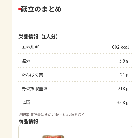
献立のまとめ
栄養情報（1人分）
エネルギー
602 kcal
塩分
5.9 g
たんぱく質
21 g
野菜摂取量※
218 g
脂質
35.8 g
※
野菜摂取量はきのこ類・いも類を除く
商品情報