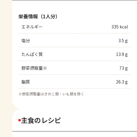
栄養情報（1人分）
エネルギー
335 kcal
塩分
3.5 g
たんぱく質
13.9 g
野菜摂取量※
73 g
脂質
26.3 g
※
野菜摂取量はきのこ類・いも類を除く
主食のレシピ