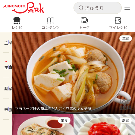
キャンセル
キャンセル
レシピ
コンテンツ
トーク
マイレシピ
レシピ
コンテンツ
ログインするとレシピを保存できます
主菜
ログイン
新規登録
主菜
人気の食材・レシピ
主食
ホーム
きゅうり
なす
トマト
とうもろこし
ピーマン
みょうが
ゴーヤ
コンテンツ
副菜
レシピ
マヨネーズ味の簡単肉だんごと豆腐のキムチ鍋
栄養
トーク
主食
副菜