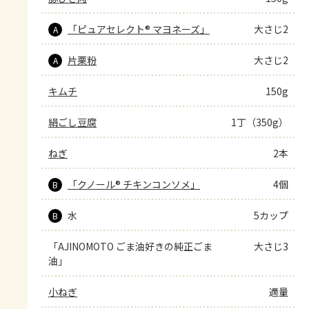
「ピュアセレクト® マヨネーズ」
大さじ2
A
片栗粉
大さじ2
A
キムチ
150g
絹ごし豆腐
1丁（350g）
ねぎ
2本
「クノール® チキンコンソメ」
4個
B
水
5カップ
B
「AJINOMOTO ごま油好きの純正ごま
大さじ3
油」
小ねぎ
適量