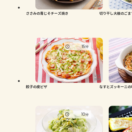
ささみの青じそチーズ焼き
切り干し大根のごま
15
分
餃子の皮ピザ
なすとズッキーニの
10
分