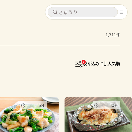
キャンセル
キャンセル
1,311件
シピ
コンテンツ
ログインするとレシピを保存できます
ログイン
新規登録
1
レシピ
絞り込み
人気順
ホーム
なす
トマト
とうもろこし
ピーマン
みょうが
コンテンツ
15
10
分
分
レシピ
トーク