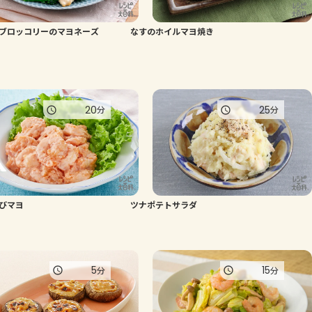
よくあるお問い合わせ
ブロッコリーのマヨネーズ
なすのホイルマヨ焼き
お買い物
AJINOMOTO PARK とは
20
25
分
分
びマヨ
ツナポテトサラダ
5
15
分
分