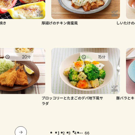
焼き
厚揚げのチキン南蛮風
しいたけの
20
15
分
分
ブロッコリーとたまごのデパ地下風サ
豚バラとキ
ラダ
...
1
2
3
4
66