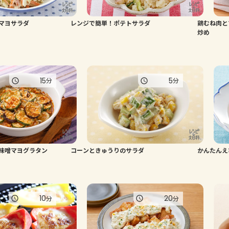
マヨサラダ
レンジで簡単！ポテトサラダ
鶏むね肉と
炒め
15
5
分
分
味噌マヨグラタン
コーンときゅうりのサラダ
かんたんえ
10
20
分
分