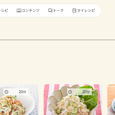
レシピ
コンテンツ
トーク
マイレシピ
レ
人気の食材・
きゅうり
ゴーヤ
20
20
分
分