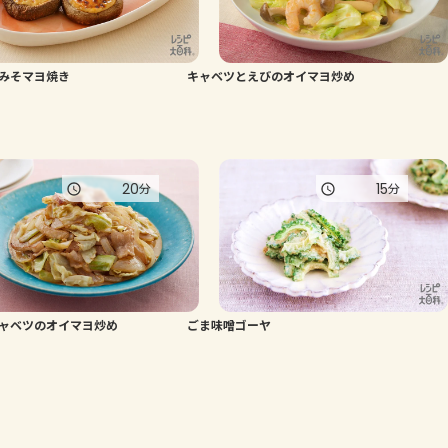
みそマヨ焼き
キャベツとえびのオイマヨ炒め
20
15
分
分
ャベツのオイマヨ炒め
ごま味噌ゴーヤ