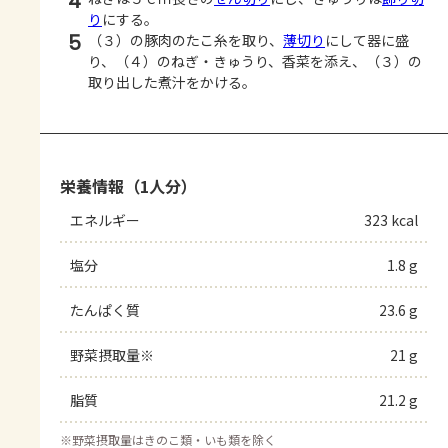
4
り
にする。
5
（３）の豚肉のたこ糸を取り、
薄切り
にして器に盛
り、（４）のねぎ・きゅうり、香菜を添え、（３）の
取り出した煮汁をかける。
栄養情報（1人分）
エネルギー
323 kcal
塩分
1.8 g
たんぱく質
23.6 g
野菜摂取量※
21 g
脂質
21.2 g
※
野菜摂取量はきのこ類・いも類を除く