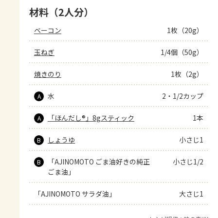
材料（2人分）
ベーコン
1枚（20g）
玉ねぎ
1/4個（50g）
焼きのり
1枚（2g）
水
2・1/2カップ
A
「ほんだし®」8gスティック
1本
A
しょうゆ
小さじ1
B
「AJINOMOTO ごま油好きの純正
小さじ1/2
B
ごま油」
「AJINOMOTO サラダ油」
大さじ1