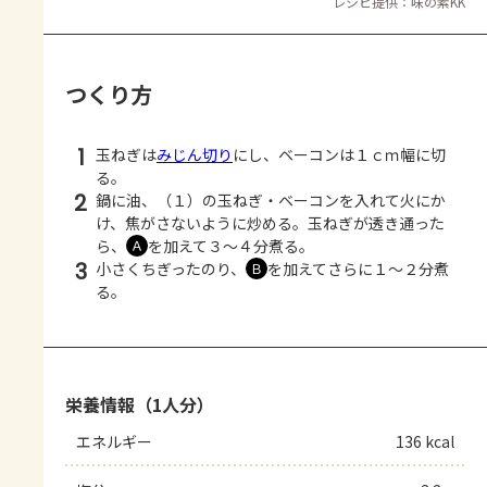
レシピ提供：味の素KK
つくり方
1
玉ねぎは
みじん切り
にし、ベーコンは１ｃｍ幅に切
る。
2
鍋に油、（１）の玉ねぎ・ベーコンを入れて火にか
け、焦がさないように炒める。玉ねぎが透き通った
ら、
を加えて３～４分煮る。
Ａ
3
小さくちぎったのり、
を加えてさらに１～２分煮
Ｂ
る。
栄養情報（1人分）
エネルギー
136 kcal