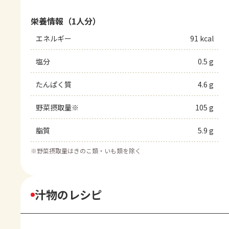
栄養情報（1人分）
エネルギー
91 kcal
塩分
0.5 g
たんぱく質
4.6 g
野菜摂取量※
105 g
脂質
5.9 g
※
野菜摂取量はきのこ類・いも類を除く
汁物のレシピ