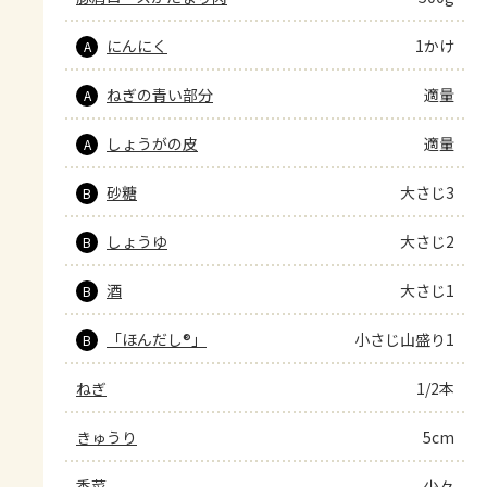
にんにく
1かけ
A
ねぎの青い部分
適量
A
しょうがの皮
適量
A
砂糖
大さじ3
B
しょうゆ
大さじ2
B
酒
大さじ1
B
「ほんだし®」
小さじ山盛り1
B
ねぎ
1/2本
きゅうり
5cm
香菜
少々