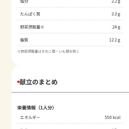
塩分
2.2 g
たんぱく質
3.3 g
野菜摂取量※
24 g
脂質
12.2 g
※
野菜摂取量はきのこ類・いも類を除く
献立のまとめ
栄養情報（1人分）
エネルギー
550 kcal