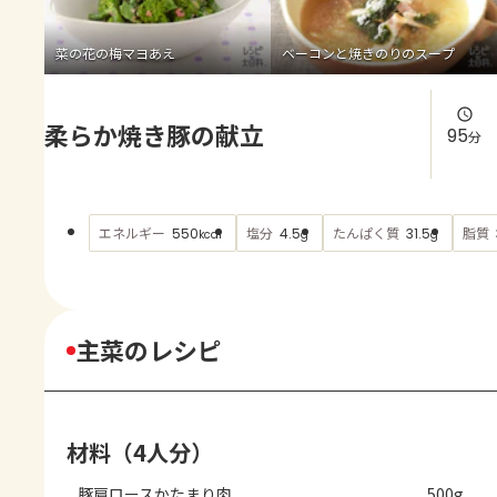
よくあるお問い合わせ
菜の花の梅マヨあえ
ベーコンと焼きのりのスープ
お買い物
柔らか焼き豚の献立
AJINOMOTO PARK とは
95
分
エネルギー
塩分
たんぱく質
脂質
550
4.5
31.5
kcal
g
g
主菜のレシピ
材料（4人分）
豚肩ロースかたまり肉
500g