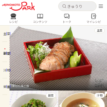
キャンセル
キャンセル
レシピ
コンテンツ
トーク
マイレシピ
レシピ
コンテンツ
ログインするとレシピを保存できます
主菜
ログイン
新規登録
主菜
人気の食材・レシピ
副菜
ホーム
きゅうり
なす
トマト
とうもろこし
ピーマン
みょうが
ゴーヤ
コンテンツ
汁物
レシピ
柔らか焼き豚
栄養
トーク
副菜
汁物