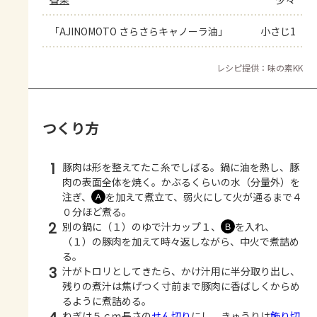
「AJINOMOTO さらさらキャノーラ油」
小さじ1
レシピ提供：味の素KK
つくり方
1
豚肉は形を整えてたこ糸でしばる。鍋に油を熱し、豚
肉の表面全体を焼く。かぶるくらいの水（分量外）を
注ぎ、
を加えて煮立て、弱火にして火が通るまで４
Ａ
０分ほど煮る。
2
別の鍋に（１）のゆで汁カップ１、
を入れ、
Ｂ
（１）の豚肉を加えて時々返しながら、中火で煮詰め
る。
3
汁がトロリとしてきたら、かけ汁用に半分取り出し、
残りの煮汁は焦げつく寸前まで豚肉に香ばしくからめ
るように煮詰める。
ねぎは５ｃｍ長さの
せん切り
にし、きゅうりは
飾り切