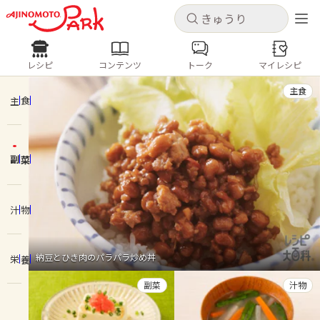
キャンセル
キャンセル
レシピ
コンテンツ
トーク
マイレシピ
レシピ
コンテンツ
ログインするとレシピを保存できます
主食
ログイン
新規登録
主食
人気の食材・レシピ
副菜
ホーム
きゅうり
なす
トマト
とうもろこし
ピーマン
みょうが
ゴーヤ
コンテンツ
汁物
レシピ
納豆とひき肉のパラパラ炒め丼
栄養
トーク
副菜
汁物