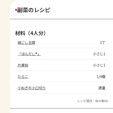
副菜のレシピ
材料（4人分）
絹ごし豆腐
1丁
「ほんだし®」
小さじ1
片栗粉
小さじ1
たらこ
1/4腹
小ねぎの小口切り
適量
レシピ提供：味の素KK