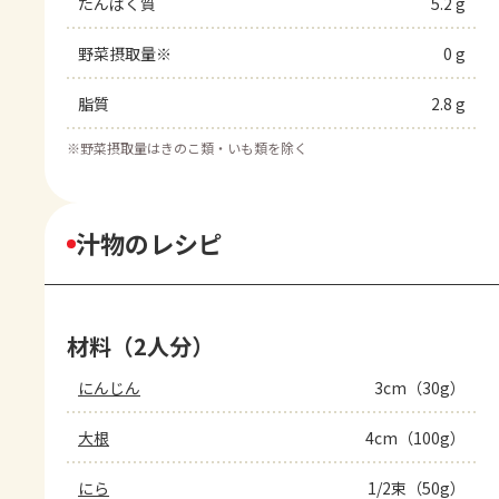
たんぱく質
5.2 g
野菜摂取量※
0 g
脂質
2.8 g
※
野菜摂取量はきのこ類・いも類を除く
汁物のレシピ
材料（2人分）
にんじん
3cm（30g）
大根
4cm（100g）
にら
1/2束（50g）