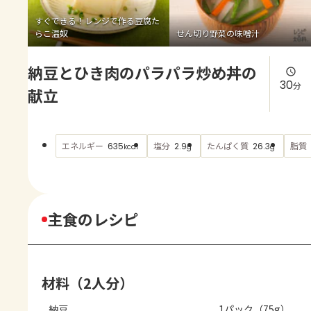
よくあるお問い合わせ
すぐできる！レンジで作る豆腐た
らこ温奴
せん切り野菜の味噌汁
お買い物
納豆とひき肉のパラパラ炒め丼の
AJINOMOTO PARK とは
30
分
献立
エネルギー
塩分
たんぱく質
脂質
635
2.9
26.3
kcal
g
g
主食のレシピ
材料（2人分）
納豆
1パック（75g）