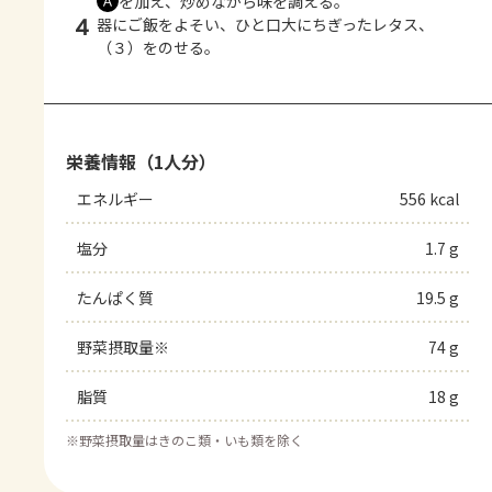
を加え、炒めながら味を調える。
Ａ
4
器にご飯をよそい、ひと口大にちぎったレタス、
（３）をのせる。
栄養情報（1人分）
エネルギー
556 kcal
塩分
1.7 g
たんぱく質
19.5 g
野菜摂取量※
74 g
脂質
18 g
※
野菜摂取量はきのこ類・いも類を除く