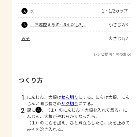
水
1・1/2カップ
A
「お塩控えめの･ほんだし®」
小さじ2/3
A
みそ
大さじ1/2
レシピ提供：味の素KK
つくり方
1
にんじん、大根は
せん切り
にする。にらは大根、にん
じんと同じ長さの
ザク切り
にする。
2
鍋に
、（１）のにんじん・大根を入れて煮る。に
Ａ
んじん、大根がやわらかくなったら、
（１）のにらを加え、ひと煮立ちしたら、火を止めて
みそを溶き入れる。