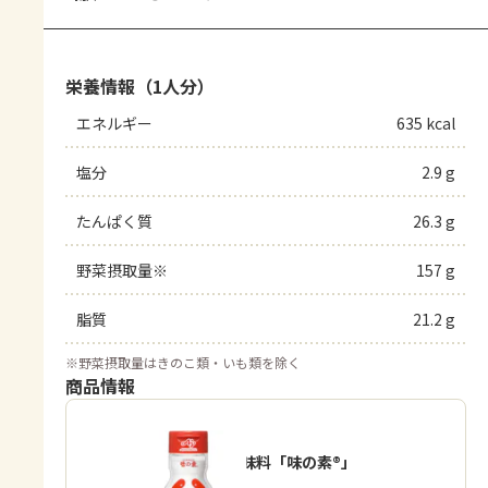
栄養情報（1人分）
エネルギー
635 kcal
塩分
2.9 g
たんぱく質
26.3 g
野菜摂取量※
157 g
脂質
21.2 g
※
野菜摂取量はきのこ類・いも類を除く
商品情報
うま味調味料「味の素®」