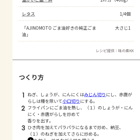
レタス
1/4個
「AJINOMOTO ごま油好きの純正ごま
大さじ1
油」
レシピ提供：味の素KK
つくり方
1
ねぎ、しょうが、にんにくは
みじん切り
にし、赤唐が
らしは種を除いて
小口切り
にする。
2
フライパンにごま油を熱し、（１）のしょうが・にん
にく・赤唐がらしを炒めて
香りを出す。
3
ひき肉を加えてパラパラになるまで炒め、納豆、
（１）のねぎを加えてさらに炒める。