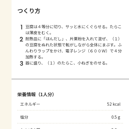
つくり方
1
豆腐は４等分に切り、サッと水にくぐらせる。たらこ
は薄皮をむく。
2
耐熱皿に「ほんだし」、片栗粉を入れて混ぜ、（１）
の豆腐をぬれた状態で転がしながら全体にまぶす。ふ
んわりラップをかけ、電子レンジ（６００Ｗ）で４分
加熱する。
3
器に盛り、（１）のたらこ、小ねぎをのせる。
栄養情報（1人分）
エネルギー
52 kcal
塩分
0.5 g