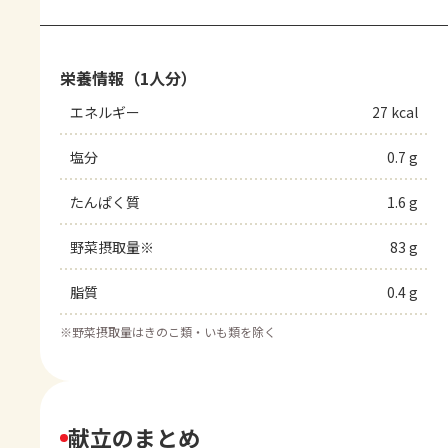
栄養情報（1人分）
エネルギー
27 kcal
塩分
0.7 g
たんぱく質
1.6 g
野菜摂取量※
83 g
脂質
0.4 g
※
野菜摂取量はきのこ類・いも類を除く
献立のまとめ