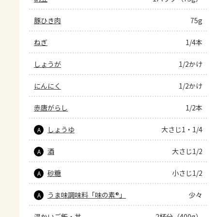
豚ひき肉
75g
ねぎ
1/4本
しょうが
1/2かけ
にんにく
1/2かけ
赤唐がらし
1/2本
しょうゆ
大さじ1・1/4
A
酒
大さじ1/2
A
砂糖
小さじ1/2
A
うま味調味料「味の素®」
少々
A
温かいご飯・丼
2杯分（400g）