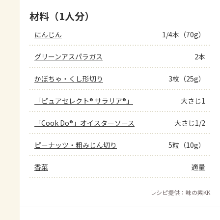
材料（1人分）
にんじん
1/4本（70g）
グリーンアスパラガス
2本
かぼちゃ・くし形切り
3枚（25g）
「ピュアセレクト® サラリア®」
大さじ1
「Cook Do®」オイスターソース
大さじ1/2
ピーナッツ・粗みじん切り
5粒（10g）
香菜
適量
レシピ提供：味の素KK