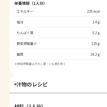
栄養情報（1人分）
エネルギー
235 kcal
塩分
1.4 g
たんぱく質
5.2 g
野菜摂取量※
125 g
脂質
16.2 g
※
野菜摂取量はきのこ類・いも類を除く
汁物のレシピ
材料（1人分）