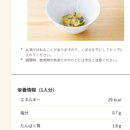
＊
お湯がはねることがありますので、くぼみを下にしてカップに
入れてください。
＊
調理時、飲用時の熱湯でのやけどには充分ご注意ください。
栄養情報（1人分）
エネルギー
29 kcal
塩分
0.7 g
たんぱく質
1.8 g