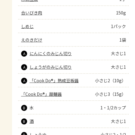
合いびき肉
150g
しめじ
1パック
えのきだけ
1袋
にんにくのみじん切り
大さじ1
A
しょうがのみじん切り
大さじ1
A
「Cook Do®」熟成豆板醤
小さじ2（10g）
A
「Cook Do®」甜麺醤
小さじ3（15g）
水
1・1/2カップ
B
酒
大さじ1
B
しょうゆ
小さじ2・1/2
B