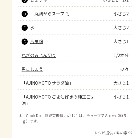
「丸鶏がらスープ™」
小さじ2
B
水
大さじ2
C
片栗粉
大さじ1
C
ねぎのみじん切り
1/2本分
黒こしょう
少々
「AJINOMOTO サラダ油」
大さじ1
「AJINOMOTO ごま油好きの純正ごま
小さじ1
油」
＊
「Cook Do」熟成豆板醤 小さじ１は、チューブで８ｃｍ（約５
ｇ）です。
レシピ提供：味の素KK