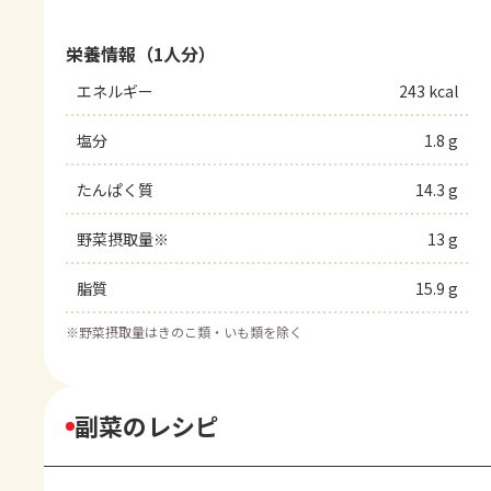
栄養情報（1人分）
エネルギー
243 kcal
塩分
1.8 g
たんぱく質
14.3 g
野菜摂取量※
13 g
脂質
15.9 g
※
野菜摂取量はきのこ類・いも類を除く
副菜のレシピ