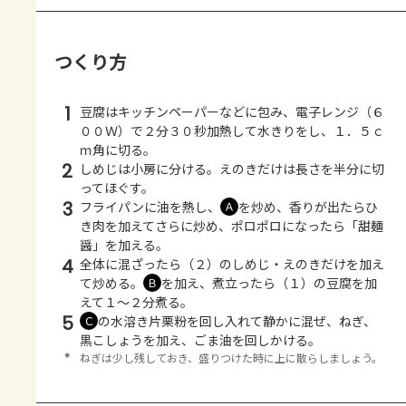
つくり方
1
豆腐はキッチンペーパーなどに包み、電子レンジ（６
００Ｗ）で２分３０秒加熱して水きりをし、１．５ｃ
ｍ角に切る。
2
しめじは小房に分ける。えのきだけは長さを半分に切
ってほぐす。
3
フライパンに油を熱し、
を炒め、香りが出たらひ
Ａ
き肉を加えてさらに炒め、ポロポロになったら「甜麺
醤」を加える。
4
全体に混ざったら（２）のしめじ・えのきだけを加え
て炒める。
を加え、煮立ったら（１）の豆腐を加
Ｂ
えて１～２分煮る。
5
の水溶き片栗粉を回し入れて静かに混ぜ、ねぎ、
Ｃ
黒こしょうを加え、ごま油を回しかける。
＊
ねぎは少し残しておき、盛りつけた時に上に散らしましょう。