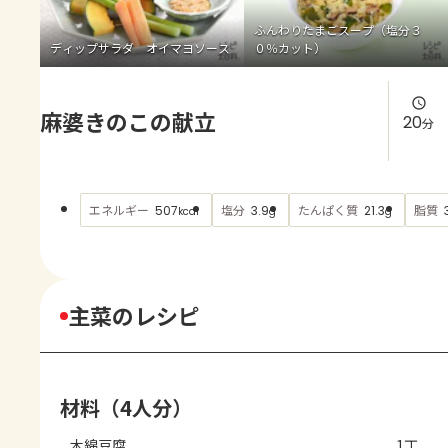
よくあるお問い合わせ
ふんわりたまごスープ（塩分３
ディップサラダ オイマヨソース
０％カット）
お買い物
麻婆きのこの献立
AJINOMOTO PARK とは
20
分
エネルギー
塩分
たんぱく質
脂質
507
3.9
21.3
kcal
g
g
主菜のレシピ
材料（4人分）
木綿豆腐
1丁