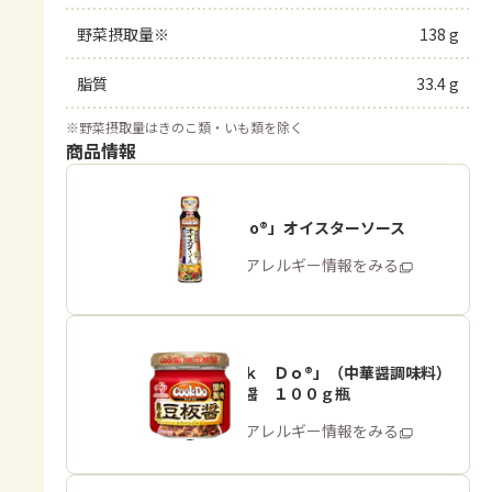
野菜摂取量※
138 g
脂質
33.4 g
※
野菜摂取量はきのこ類・いも類を除く
商品情報
「Cook Do®」オイスターソース
商品・アレルギー情報をみる
「Ｃｏｏｋ Ｄｏ®」（中華醤調味料）
熟成豆板醤 １００ｇ瓶
商品・アレルギー情報をみる