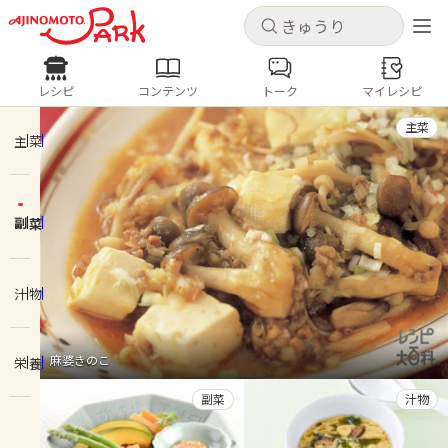
キャンセル
キャンセル
レシピ
コンテンツ
トーク
マイレシピ
レシピ
コンテンツ
ログインするとレシピを保存できます
主菜
ログイン
新規登録
主菜
人気の食材・レシピ
副菜
ホーム
きゅうり
なす
トマト
とうもろこし
ピーマン
みょうが
ゴーヤ
コンテンツ
汁物
レシピ
麻婆きのこ
栄養
トーク
副菜
汁物