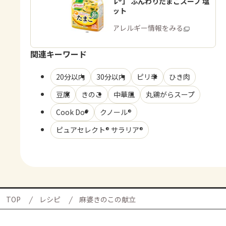
「クノール®」 ふんわりたまごスープ 塩
分30％カット
商品・アレルギー情報をみる
関連キーワード
20分以内
30分以内
ピリ辛
ひき肉
豆腐
きのこ
中華風
丸鶏がらスープ
Cook Do®
クノール®
ピュアセレクト® サラリア®
TOP
レシピ
麻婆きのこの献立