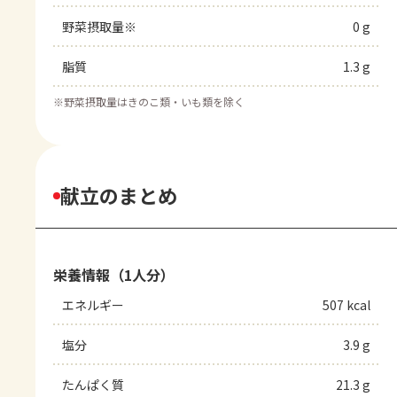
野菜摂取量※
0 g
脂質
1.3 g
※
野菜摂取量はきのこ類・いも類を除く
献立のまとめ
栄養情報（1人分）
エネルギー
507 kcal
塩分
3.9 g
たんぱく質
21.3 g