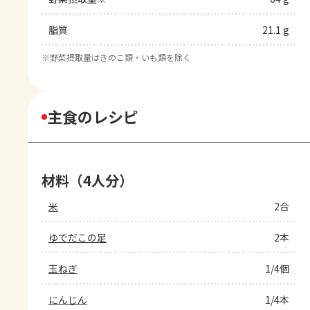
脂質
21.1 g
※
野菜摂取量はきのこ類・いも類を除く
主食のレシピ
材料（4人分）
米
2合
ゆでだこの足
2本
玉ねぎ
1/4個
にんじん
1/4本