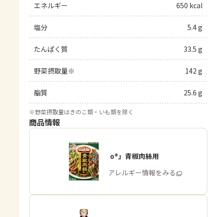
エネルギー
650 kcal
塩分
5.4 g
たんぱく質
33.5 g
野菜摂取量※
142 g
脂質
25.6 g
※
野菜摂取量はきのこ類・いも類を除く
商品情報
「Cook Do®」青椒肉絲用
商品・アレルギー情報をみる