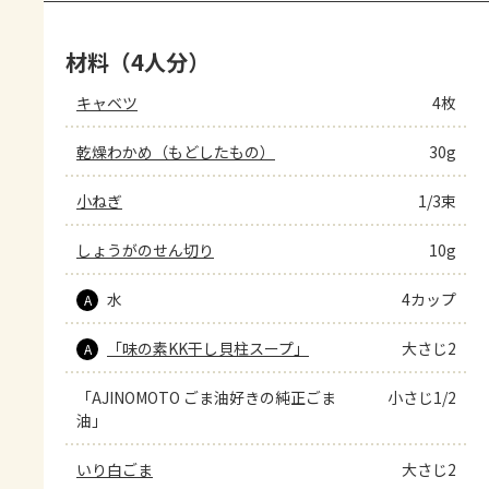
材料（4人分）
キャベツ
4枚
乾燥わかめ（もどしたもの）
30g
小ねぎ
1/3束
しょうがのせん切り
10g
水
4カップ
A
「味の素KK干し貝柱スープ」
大さじ2
A
「AJINOMOTO ごま油好きの純正ごま
小さじ1/2
油」
いり白ごま
大さじ2