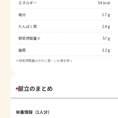
エネルギー
54 kcal
塩分
1.7 g
たんぱく質
2.4 g
野菜摂取量※
57 g
脂質
3.2 g
※
野菜摂取量はきのこ類・いも類を除く
献立のまとめ
栄養情報（1人分）