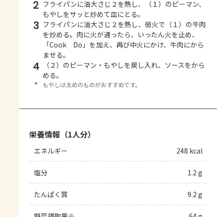
2
フライパンに油大さじ２を熱し、（１）のピーマン、
もやしをサッと炒めて皿にとる。
3
フライパンに油大さじ２を熱し、弱火で（１）の牛肉
を炒める。肉に火が通ったら、いったん火を止め、
「Cook Do」を加え、再び中火にかけ、牛肉にから
ませる。
4
（２）のピーマン・もやしを戻し入れ、ソースをから
める。
＊
もやしは太めのものがおすすめです。
栄養情報（1人分）
エネルギー
248 kcal
塩分
1.2 g
たんぱく質
9.2 g
野菜摂取量※
64 g