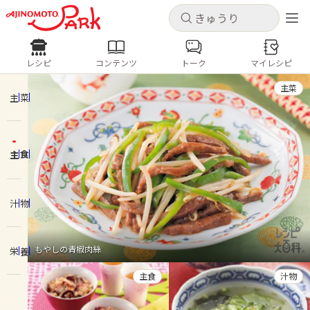
キャンセル
キャンセル
レシピ
コンテンツ
トーク
マイレシピ
レシピ
コンテンツ
ログインするとレシピを保存できます
主菜
ログイン
新規登録
主菜
人気の食材・レシピ
主食
ホーム
きゅうり
なす
トマト
とうもろこし
ピーマン
みょうが
ゴーヤ
コンテンツ
汁物
レシピ
もやしの青椒肉絲
栄養
トーク
主食
汁物