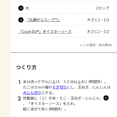
水
2カップ
A
「丸鶏がらスープ™」
大さじ1・1/2
A
「Cook Do®」オイスターソース
大さじ1・1/2
レシピ提供：味の素KK
つくり方
1
米は洗ってザルに上げ、３０分以上おく(時間外）。
たこは５ｍｍ幅の
そぎ切り
にし、玉ねぎ、にんじんは
みじん切り
にする。
2
炊飯器に（１）の米・たこ・玉ねぎ・にんじん、
Ａ
、「オイスターソース」を入れ、
軽く混ぜて炊く(時間外）。