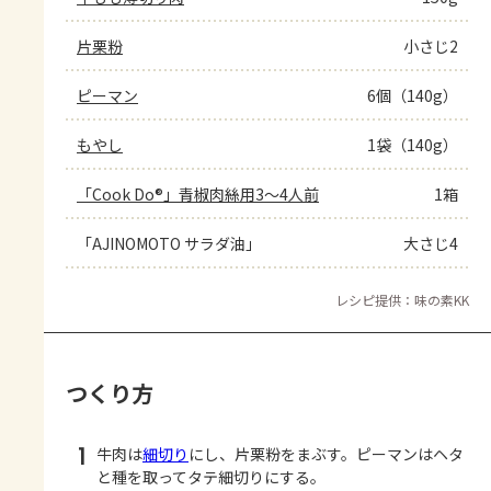
片栗粉
小さじ2
ピーマン
6個（140g）
もやし
1袋（140g）
「Cook Do®」青椒肉絲用3～4人前
1箱
「AJINOMOTO サラダ油」
大さじ4
レシピ提供：味の素KK
つくり方
1
牛肉は
細切り
にし、片栗粉をまぶす。ピーマンはヘタ
と種を取ってタテ細切りにする。