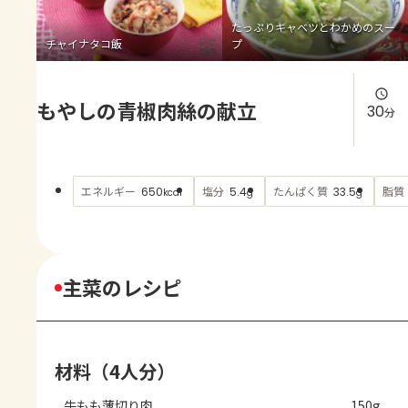
よくあるお問い合わせ
たっぷりキャベツとわかめのスー
チャイナタコ飯
プ
お買い物
もやしの青椒肉絲の献立
AJINOMOTO PARK とは
30
分
エネルギー
塩分
たんぱく質
脂質
650
5.4
33.5
kcal
g
g
主菜のレシピ
材料（4人分）
牛もも薄切り肉
150g