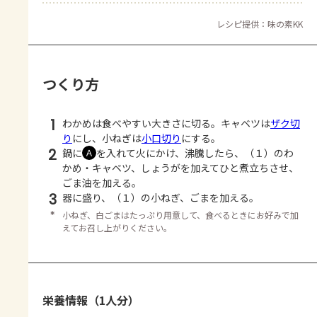
レシピ提供：味の素KK
つくり方
1
わかめは食べやすい大きさに切る。キャベツは
ザク切
り
にし、小ねぎは
小口切り
にする。
2
鍋に
を入れて火にかけ、沸騰したら、（１）のわ
Ａ
かめ・キャベツ、しょうがを加えてひと煮立ちさせ、
ごま油を加える。
3
器に盛り、（１）の小ねぎ、ごまを加える。
＊
小ねぎ、白ごまはたっぷり用意して、食べるときにお好みで加
えてお召し上がりください。
栄養情報（1人分）