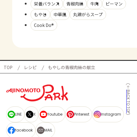
栄養バランス
青椒肉絲
牛肉
ピーマン
もやし
中華風
丸鶏がらスープ
Cook Do®
TOP
レシピ
もやしの青椒肉絲の献立
BACK TO TOP
LINE
X
Youtube
Pinterest
Instagram
facebook
MAIL