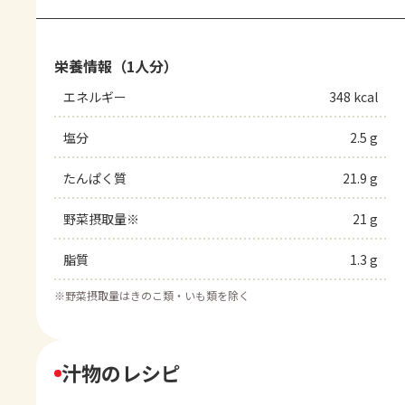
栄養情報（1人分）
エネルギー
348 kcal
塩分
2.5 g
たんぱく質
21.9 g
野菜摂取量※
21 g
脂質
1.3 g
※
野菜摂取量はきのこ類・いも類を除く
汁物のレシピ