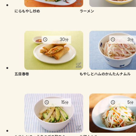
にらもやし炒め
ラーメン
30
3
分
分
五目春巻
もやしとハムのかんたんナムル
15
5
分
分