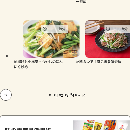
ー炒め
15
5
分
分
油揚げと小松菜・もやしのにん
材料３つで！豚こま香味炒め
にく炒め
...
1
2
3
4
14