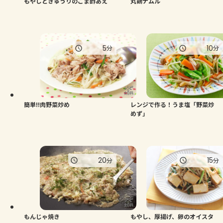
もやしときゅうりのごま酢あえ
丸鶏ナムル
5
10
分
分
簡単!!肉野菜炒め
レンジで作る！うま塩「野菜炒
めず」
20
15
分
分
もんじゃ焼き
もやし、厚揚げ、卵のオイスタ