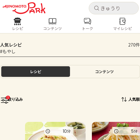
キャ
キャ
レシピ
コンテンツ
トーク
マイレシピ
レシピ
コンテンツ
ログインするとレシピを保存できます
人気レシピ
270件
ログイン
新規登録
#もやし
人気の食材・レシピ
ホーム
レシピ
コンテンツ
きゅうり
なす
トマト
とうもろこし
ピーマン
みょうが
ゴーヤ
コンテンツ
1
絞り込み
人気順
レシピ
トーク
10
5
分
分