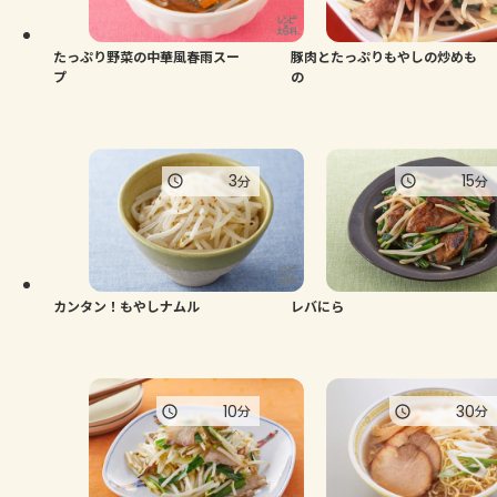
たっぷり野菜の中華風春雨スー
豚肉とたっぷりもやしの炒めも
プ
の
3
15
分
分
カンタン！もやしナムル
レバにら
10
30
分
分