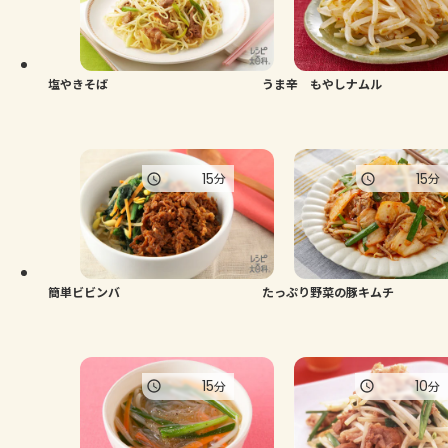
よくあるお問い合わせ
お買い物
塩やきそば
うま辛 もやしナムル
AJINOMOTO PARK とは
15
15
分
分
簡単ビビンバ
たっぷり野菜の豚キムチ
15
10
分
分