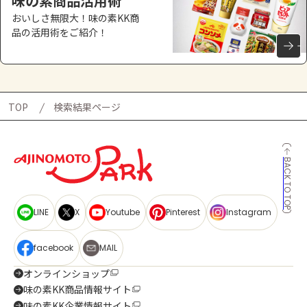
味の素商品活用術
おいしさ無限大！味の素KK商
品の活用術をご紹介！
TOP
検索結果ページ
BACK TO TOP
LINE
X
Youtube
Pinterest
Instagram
facebook
MAIL
オンラインショップ
味の素KK商品情報サイト
味の素KK企業情報サイト