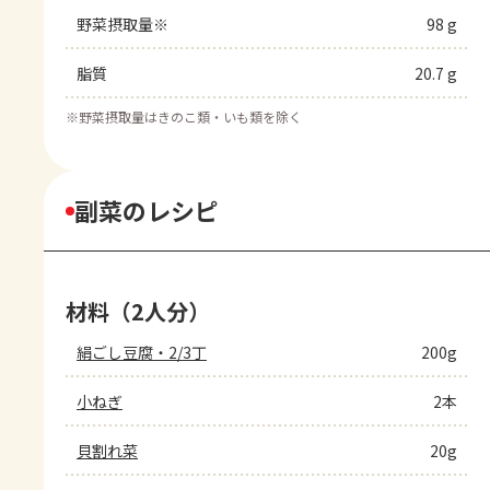
野菜摂取量※
98 g
脂質
20.7 g
※
野菜摂取量はきのこ類・いも類を除く
副菜のレシピ
材料（2人分）
絹ごし豆腐・2/3丁
200g
小ねぎ
2本
貝割れ菜
20g