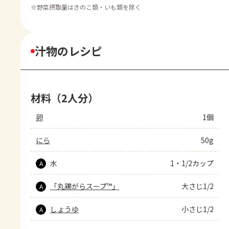
※
野菜摂取量はきのこ類・いも類を除く
汁物のレシピ
材料（2人分）
卵
1個
にら
50g
水
1・1/2カップ
A
「丸鶏がらスープ™」
大さじ1/2
A
しょうゆ
小さじ1/2
A