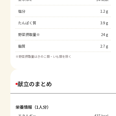
塩分
1.2 g
たんぱく質
3.9 g
野菜摂取量※
24 g
脂質
2.7 g
※
野菜摂取量はきのこ類・いも類を除く
献立のまとめ
栄養情報（1人分）
エネルギー
437 kcal