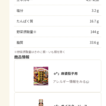
塩分
3.2 g
たんぱく質
16.7 g
野菜摂取量※
144 g
脂質
33.6 g
※
野菜摂取量はきのこ類・いも類を除く
商品情報
「Cook Do®」麻婆茄子用
商品・アレルギー情報をみる