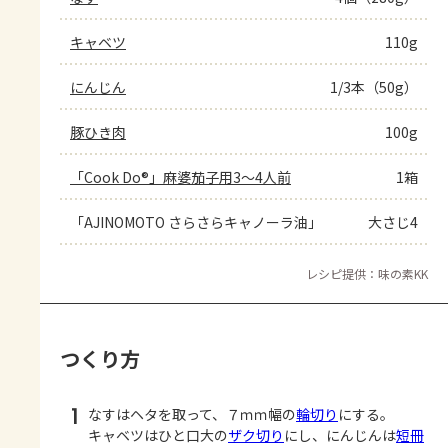
キャベツ
110g
にんじん
1/3本（50g）
豚ひき肉
100g
「Cook Do®」麻婆茄子用3～4人前
1箱
「AJINOMOTO さらさらキャノーラ油」
大さじ4
レシピ提供：味の素KK
つくり方
1
なすはヘタを取って、７ｍｍ幅の
輪切り
にする。
キャベツはひと口大の
ザク切り
にし、にんじんは
短冊