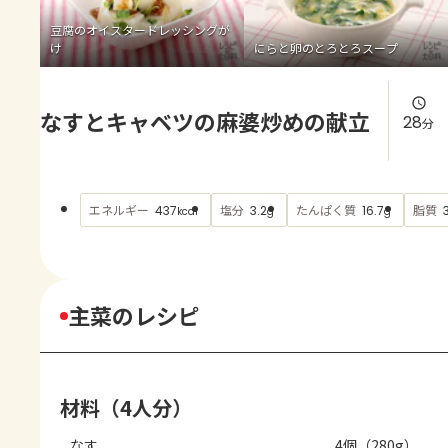
よくあるお問い合わせ
豆腐のオイスタードレッシングが
け
にらと卵のとろとろスープ
お買い物
なすとキャベツの麻婆炒めの献立
AJINOMOTO PARK とは
28
分
エネルギー
塩分
たんぱく質
脂質
437
3.2
16.7
kcal
g
g
主菜のレシピ
材料（4人分）
なす
4個（280g）