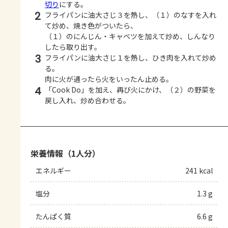
切り
にする。
2
フライパンに油大さじ３を熱し、（１）のなすを入れ
て炒め、焼き色がついたら、
（１）のにんじん・キャベツを加えて炒め、しんなり
したら取り出す。
3
フライパンに油大さじ１を熱し、ひき肉を入れて炒め
る。
肉に火が通ったら火をいったん止める。
4
「Cook Do」を加え、再び火にかけ、（２）の野菜を
戻し入れ、炒め合わせる。
栄養情報（1人分）
エネルギー
241 kcal
塩分
1.3 g
たんぱく質
6.6 g