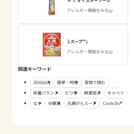
「Cook Do®」オイスターソース
商品・アレルギー情報をみる
「丸鶏がらスープ™」
商品・アレルギー情報をみる
関連キーワード
30分以内
簡単・時短
家族で囲む
栄養バランス
ピリ辛
麻婆茄子
キャベツ
なす
中華風
丸鶏がらスープ
Cook Do®