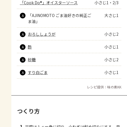
「Cook Do®」オイスターソース
小さじ1・2/3
「AJINOMOTO ごま油好きの純正ご
大さじ1
A
ま油」
おろししょうが
小さじ2
A
酢
小さじ1
A
砂糖
小さじ2
A
すり白ごま
小さじ1
A
レシピ提供：味の素KK
つくり方
豆腐は１ｃｍ角に切り、小ねぎは斜め切りにする。貝