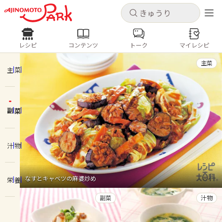
キャンセル
キャンセル
レシピ
コンテンツ
トーク
マイレシピ
レシピ
コンテンツ
ログインするとレシピを保存できます
主菜
ログイン
新規登録
主菜
人気の食材・レシピ
副菜
ホーム
きゅうり
なす
トマト
とうもろこし
ピーマン
みょうが
ゴーヤ
コンテンツ
汁物
レシピ
なすとキャベツの麻婆炒め
栄養
トーク
副菜
汁物