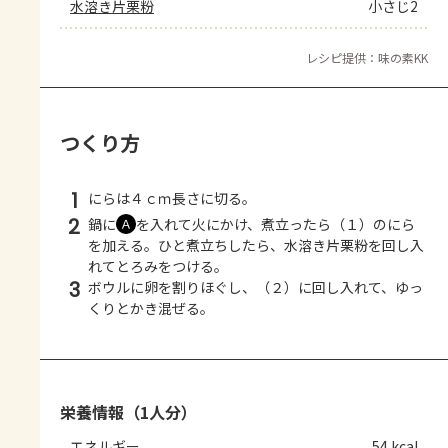
水溶き片栗粉
小さじ2
レシピ提供：味の素KK
つくり方
1
にらは４ｃｍ長さに切る。
2
鍋に
を入れて火にかけ、煮立ったら（１）のにら
Ａ
を加える。ひと煮立ちしたら、水溶き片栗粉を回し入
れてとろみをつける。
3
ボウルに卵を割りほぐし、（２）に回し入れて、ゆっ
くりとかき混ぜる。
栄養情報（1人分）
エネルギー
54 kcal