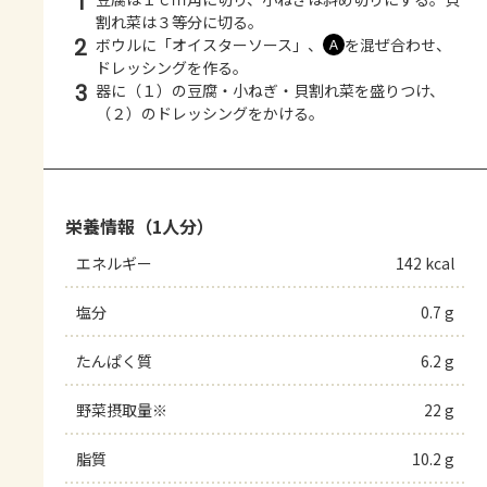
1
割れ菜は３等分に切る。
2
ボウルに「オイスターソース」、
を混ぜ合わせ、
Ａ
ドレッシングを作る。
3
器に（１）の豆腐・小ねぎ・貝割れ菜を盛りつけ、
（２）のドレッシングをかける。
栄養情報（1人分）
エネルギー
142 kcal
塩分
0.7 g
たんぱく質
6.2 g
野菜摂取量※
22 g
脂質
10.2 g