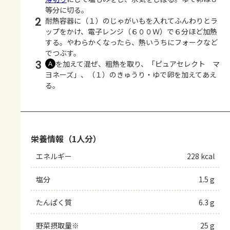
等分に切る。
2
耐熱容器に（１）のじゃがいもを入れてふんわりとラ
ップをかけ、電子レンジ（６００Ｗ）で６分ほど加熱
する。やわらかくなったら、熱いうちにフォークなど
でつぶす。
3
を加えて混ぜ、粗熱を取り、「ピュアセレクト マ
Ａ
ヨネーズ」、（１）のきゅうり・ゆで卵を加えてあえ
る。
栄養情報（1人分）
エネルギー
228 kcal
塩分
1.5 g
たんぱく質
6.3 g
野菜摂取量※
25 g