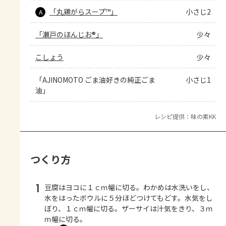
「丸鶏がらスープ™」
小さじ2
A
「瀬戸のほんじお®」
少々
こしょう
少々
「AJINOMOTO ごま油好きの純正ごま
小さじ1
油」
レシピ提供：味の素KK
つくり方
1
豆腐はヨコに１ｃｍ幅に切る。わかめは水洗いをし、
水をはったボウルに５分ほどつけてもどす。水気をし
ぼり、１ｃｍ幅に切る。ザーサイは汁気をきり、３ｍ
ｍ幅に切る。