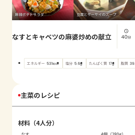
よくあるお問い合わせ
麻辣ポテトサラダ
豆腐とザーサイのスープ
お買い物
なすとキャベツの麻婆炒めの献立
AJINOMOTO PARK とは
40
分
エネルギー
塩分
たんぱく質
脂質
531
5.6
17
39
kcal
g
g
主菜のレシピ
材料（4人分）
なす
4個（280g）