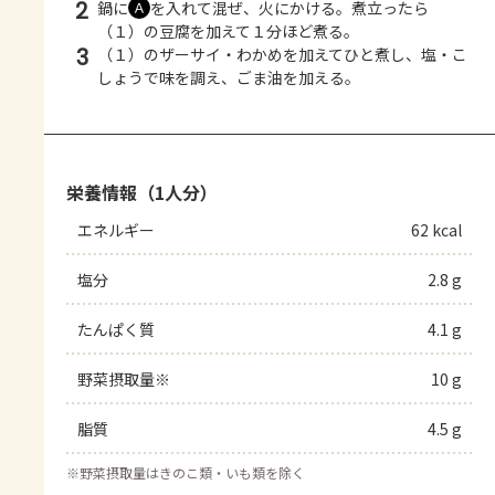
2
鍋に
を入れて混ぜ、火にかける。煮立ったら
Ａ
（１）の豆腐を加えて１分ほど煮る。
3
（１）のザーサイ・わかめを加えてひと煮し、塩・こ
しょうで味を調え、ごま油を加える。
栄養情報（1人分）
エネルギー
62 kcal
塩分
2.8 g
たんぱく質
4.1 g
野菜摂取量※
10 g
脂質
4.5 g
※
野菜摂取量はきのこ類・いも類を除く