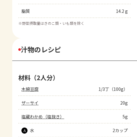
脂質
14.2 g
※
野菜摂取量はきのこ類・いも類を除く
汁物のレシピ
材料（2人分）
木綿豆腐
1/3丁（100g）
ザーサイ
20g
塩蔵わかめ（塩抜き）
5g
水
2カップ
A