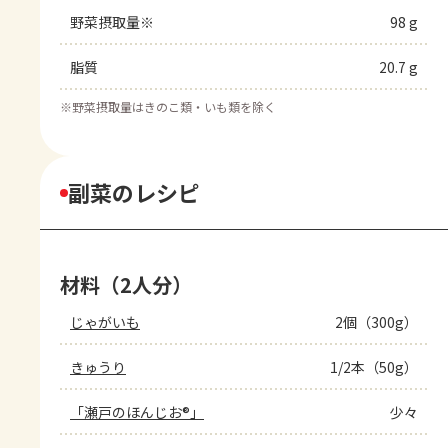
野菜摂取量※
98 g
脂質
20.7 g
※
野菜摂取量はきのこ類・いも類を除く
副菜のレシピ
材料（2人分）
じゃがいも
2個（300g）
きゅうり
1/2本（50g）
「瀬戸のほんじお®」
少々