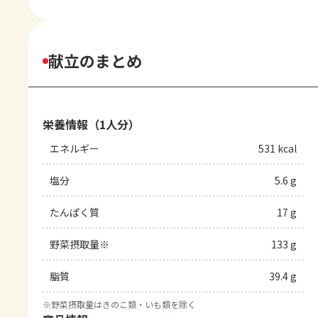
献立のまとめ
栄養情報（1人分）
エネルギー
531 kcal
塩分
5.6 g
たんぱく質
17 g
野菜摂取量※
133 g
脂質
39.4 g
※
野菜摂取量はきのこ類・いも類を除く