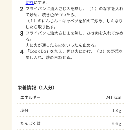
切り
にする。
2
フライパンに油大さじ３を熱し、（１）のなすを入れ
て炒め、焼き色がついたら、
（１）のにんじん・キャベツを加えて炒め、しんなり
したら取り出す。
3
フライパンに油大さじ１を熱し、ひき肉を入れて炒め
る。
肉に火が通ったら火をいったん止める。
4
「Cook Do」を加え、再び火にかけ、（２）の野菜を
戻し入れ、炒め合わせる。
栄養情報（1人分）
エネルギー
241 kcal
塩分
1.3 g
たんぱく質
6.6 g