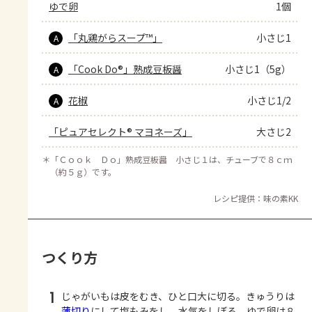
ゆで卵
1個
「丸鶏がらスープ™」
小さじ1
A
「Cook Do®」熟成豆板醤
小さじ1（5g）
A
花椒
小さじ1/2
A
「ピュアセレクト® マヨネーズ」
大さじ2
＊
「Ｃｏｏｋ Ｄｏ」熟成豆板醤 小さじ１は、チューブで８ｃｍ
（約５ｇ）です。
レシピ提供：味の素KK
つくり方
1
じゃがいもは皮をむき、ひと口大に切る。きゅうりは
薄切り
にして塩もみをし、水気をしぼる。ゆで卵は８