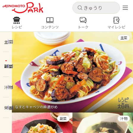
キャンセル
キャンセル
レシピ
コンテンツ
トーク
マイレシピ
レシピ
コンテンツ
ログインするとレシピを保存できます
主菜
ログイン
新規登録
主菜
人気の食材・レシピ
副菜
ホーム
きゅうり
なす
トマト
とうもろこし
ピーマン
みょうが
ゴーヤ
コンテンツ
汁物
レシピ
なすとキャベツの麻婆炒め
栄養
トーク
副菜
汁物