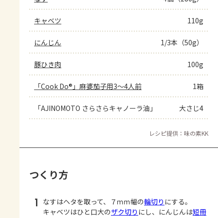
キャベツ
110g
にんじん
1/3本（50g）
豚ひき肉
100g
「Cook Do®」麻婆茄子用3～4人前
1箱
「AJINOMOTO さらさらキャノーラ油」
大さじ4
レシピ提供：味の素KK
つくり方
1
なすはヘタを取って、７ｍｍ幅の
輪切り
にする。
キャベツはひと口大の
ザク切り
にし、にんじんは
短冊