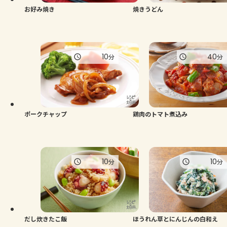
お好み焼き
焼きうどん
10
40
分
分
ポークチャップ
鶏肉のトマト煮込み
10
10
分
分
だし炊きたこ飯
ほうれん草とにんじんの白和え