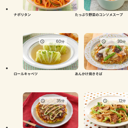
ナポリタン
たっぷり野菜のコンソメスープ
60
30
分
分
ロールキャベツ
あんかけ焼きそば
35
12
分
分