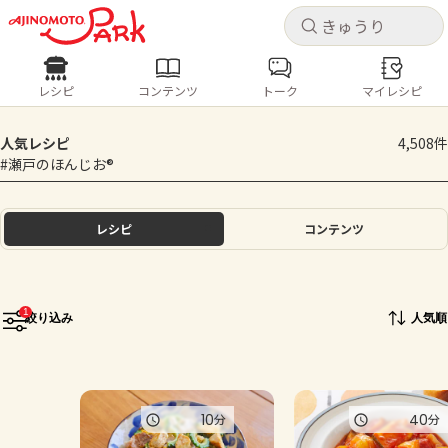
キャ
キャ
レシピ
コンテンツ
トーク
マイレシピ
レシピ
コンテンツ
ログインするとレシピを保存できます
人気レシピ
4,508件
ログイン
新規登録
#瀬戸のほんじお®
人気の食材・レシピ
ホーム
レシピ
コンテンツ
きゅうり
なす
トマト
とうもろこし
ピーマン
みょうが
ゴーヤ
コンテンツ
1
絞り込み
人気順
レシピ
トーク
10
40
分
分