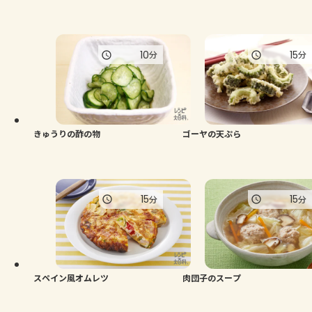
10
15
分
分
きゅうりの酢の物
ゴーヤの天ぷら
15
15
分
分
スペイン風オムレツ
肉団子のスープ