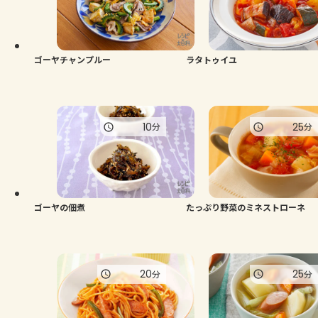
よくあるお問い合わせ
お買い物
ゴーヤチャンプルー
ラタトゥイユ
AJINOMOTO PARK とは
10
25
分
分
ゴーヤの佃煮
たっぷり野菜のミネストローネ
20
25
分
分