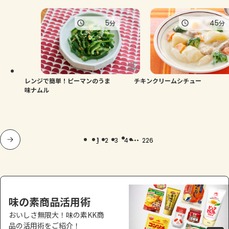
5
45
分
分
レンジで簡単！ピーマンのうま
チキンクリームシチュー
味ナムル
...
1
2
3
4
226
味の素商品活用術
おいしさ無限大！味の素KK商
品の活用術をご紹介！