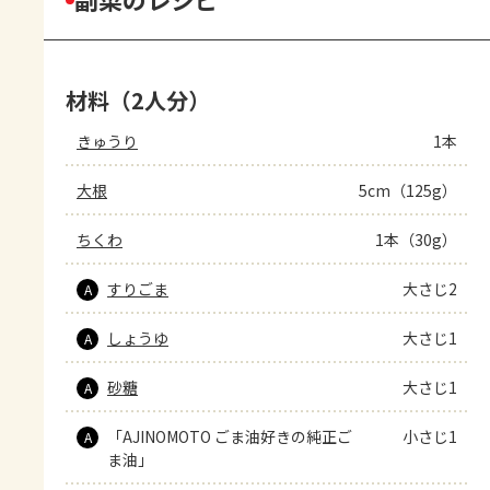
材料（2人分）
きゅうり
1本
大根
5cm（125g）
ちくわ
1本（30g）
すりごま
大さじ2
A
しょうゆ
大さじ1
A
砂糖
大さじ1
A
「AJINOMOTO ごま油好きの純正ご
小さじ1
A
ま油」