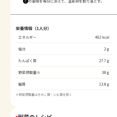
の薬味を等分に添えて、温泉卵を割り落とす。
Ｃ
栄養情報（1人分）
エネルギー
462 kcal
塩分
2 g
たんぱく質
27.7 g
野菜摂取量※
38 g
脂質
13.8 g
※
野菜摂取量はきのこ類・いも類を除く
副菜のレシピ