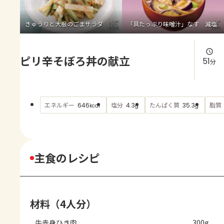
よくあるお問い合わせ
きゅうりと大根のごまサラダ
「具たっぷり味噌汁」なす 減塩
お買い物
ピリ辛そぼろ丼の献立
AJINOMOTO PARK とは
51
分
エネルギー
塩分
たんぱく質
脂質
646
4.3
35.3
kcal
g
g
主食のレシピ
材料（4人分）
牛赤身ひき肉
300g