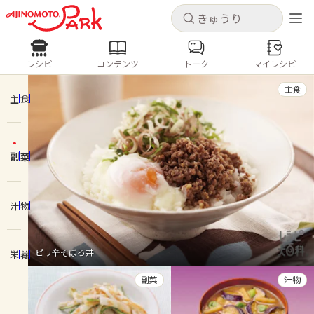
キャンセル
キャンセル
レシピ
コンテンツ
トーク
マイレシピ
レシピ
コンテンツ
ログインするとレシピを保存できます
主食
ログイン
新規登録
主食
人気の食材・レシピ
副菜
ホーム
きゅうり
なす
トマト
とうもろこし
ピーマン
みょうが
ゴーヤ
コンテンツ
汁物
レシピ
ピリ辛そぼろ丼
栄養
トーク
副菜
汁物