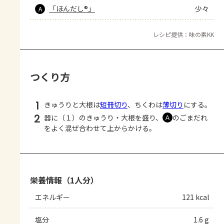
「ほんだし®」
少々
A
レシピ提供：味の素KK
つくり方
1
きゅうりと大根は
短冊切り
、ちくわは
薄切り
にする。
2
器に（１）のきゅうり・大根を盛り、
のごまだれ
Ａ
をよく混ぜ合わせて上からかける。
栄養情報（1人分）
エネルギー
121 kcal
塩分
1.6 g