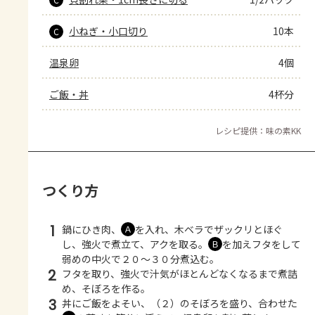
小ねぎ・小口切り
10本
C
温泉卵
4個
ご飯・丼
4杯分
レシピ提供：味の素KK
つくり方
1
鍋にひき肉、
を入れ、木ベラでザックリとほぐ
Ａ
し、強火で煮立て、アクを取る。
を加えフタをして
Ｂ
弱めの中火で２０～３０分煮込む。
2
フタを取り、強火で汁気がほとんどなくなるまで煮詰
め、そぼろを作る。
3
丼にご飯をよそい、（２）のそぼろを盛り、合わせた