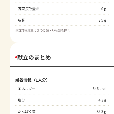
野菜摂取量※
0 g
脂質
3.5 g
※
野菜摂取量はきのこ類・いも類を除く
献立のまとめ
栄養情報（1人分）
エネルギー
646 kcal
塩分
4.3 g
たんぱく質
35.3 g