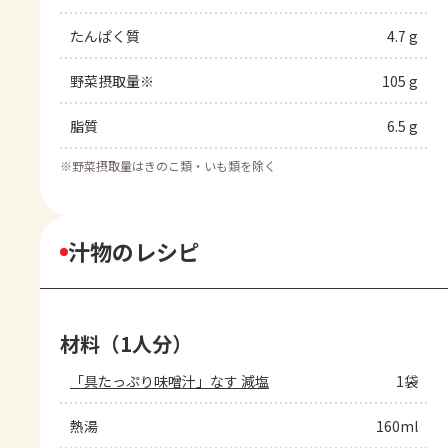
たんぱく質
4.7 g
野菜摂取量※
105 g
脂質
6.5 g
※
野菜摂取量はきのこ類・いも類を除く
汁物のレシピ
材料（1人分）
「具たっぷり味噌汁」なす 減塩
1袋
熱湯
160ml