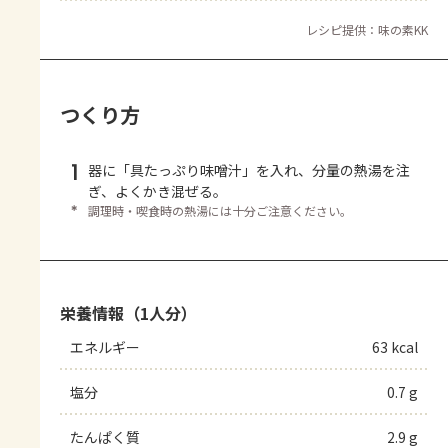
レシピ提供：味の素KK
つくり方
1
器に「具たっぷり味噌汁」を入れ、分量の熱湯を注
ぎ、よくかき混ぜる。
＊
調理時・喫食時の熱湯には十分ご注意ください。
栄養情報（1人分）
エネルギー
63 kcal
塩分
0.7 g
たんぱく質
2.9 g