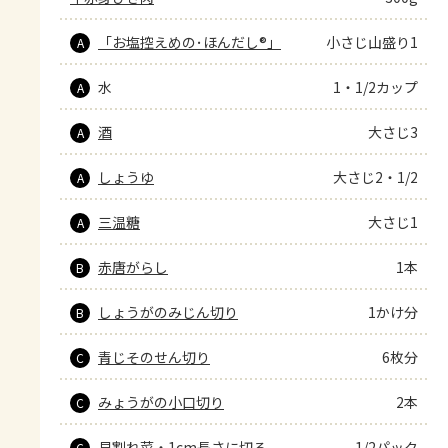
「お塩控えめの･ほんだし®」
小さじ山盛り1
A
水
1・1/2カップ
A
酒
大さじ3
A
しょうゆ
大さじ2・1/2
A
三温糖
大さじ1
A
赤唐がらし
1本
B
しょうがのみじん切り
1かけ分
B
青じそのせん切り
6枚分
C
みょうがの小口切り
2本
C
貝割れ菜・1cm長さに切る
1/2パック
C