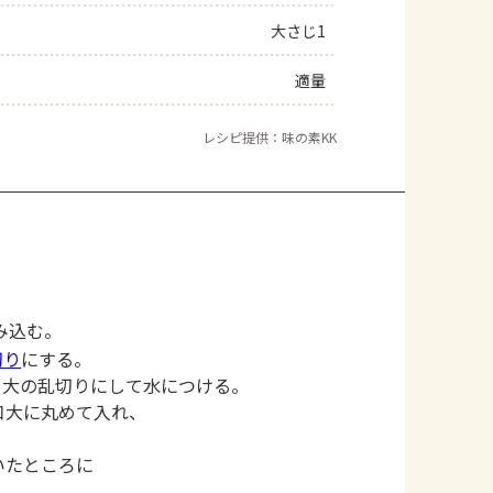
大さじ1
適量
レシピ提供：味の素KK
み込む。
切り
にする。
口大の乱切りにして水につける。
口大に丸めて入れ、
いたところに