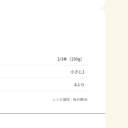
2/3本（100g）
小さじ1
4ふり
レシピ提供：味の素KK