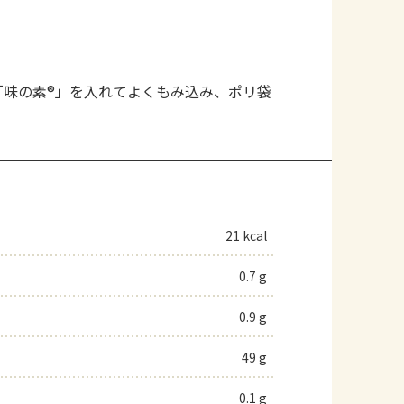
「味の素®」を入れてよくもみ込み、ポリ袋
。
21 kcal
0.7 g
0.9 g
49 g
0.1 g