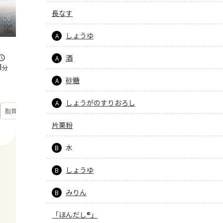
長なす
（冷
しょうゆ
A
酒
A
1
分
砂糖
A
しょうがのすりおろし
A
もっと見る
脂質
15.5
g
片栗粉
水
B
しょうゆ
B
みりん
B
「ほんだし®」