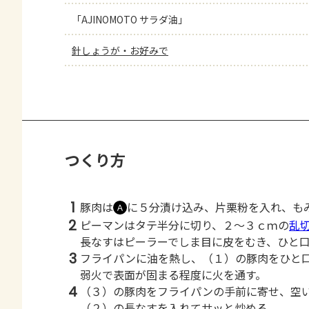
「AJINOMOTO サラダ油」
針しょうが・お好みで
つくり方
1
豚肉は
に５分漬け込み、片栗粉を入れ、も
Ａ
2
ピーマンはタテ半分に切り、２～３ｃｍの
乱
長なすはピーラーでしま目に皮をむき、ひと
3
フライパンに油を熱し、（１）の豚肉をひと
弱火で表面が固まる程度に火を通す。
4
（３）の豚肉をフライパンの手前に寄せ、空
（２）の長なすを入れてサッと炒める。