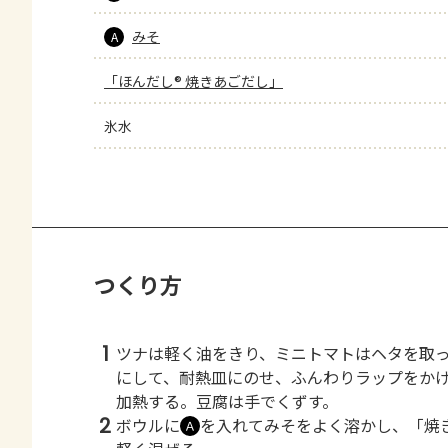
みそ
A
「ほんだし® 焼きあごだし」
氷水
つくり方
1
ツナは軽く油をきり、ミニトマトはヘタを取
にして、耐熱皿にのせ、ふんわりラップをか
加熱する。豆腐は手でくずす。
2
ボウルに
を入れてみそをよく溶かし、「焼
Ａ