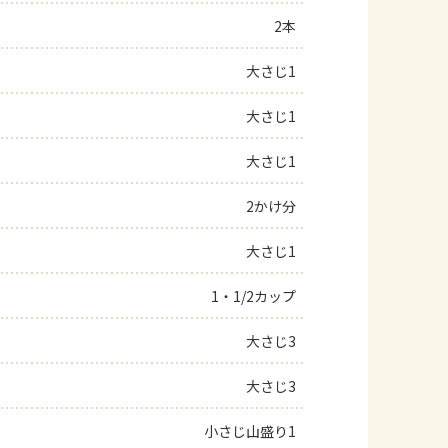
2本
よくあるお問い合わせ
大さじ1
お買い物
大さじ1
AJINOMOTO PARK とは
大さじ1
2かけ分
大さじ1
1・1/2カップ
大さじ3
大さじ3
小さじ山盛り1