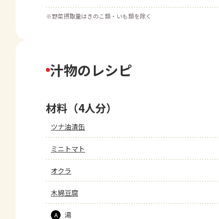
※
野菜摂取量はきのこ類・いも類を除く
汁物のレシピ
材料（4人分）
ツナ油漬缶
ミニトマト
オクラ
木綿豆腐
湯
A