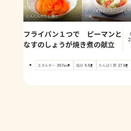
ツナと夏野菜の冷やしみそ汁
にんじんのだし漬け
汁風）
フライパン１つで ピーマンと
2
なすのしょうが焼き煮の献立
エネルギー
塩分
たんぱく質
357
5.5
27.9
kcal
g
g