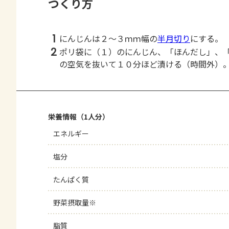
つくり方
1
にんじんは２～３ｍｍ幅の
半月切り
にする。
2
ポリ袋に（１）のにんじん、「ほんだし」、
の空気を抜いて１０分ほど漬ける（時間外）
栄養情報（1人分）
エネルギー
塩分
たんぱく質
野菜摂取量※
脂質