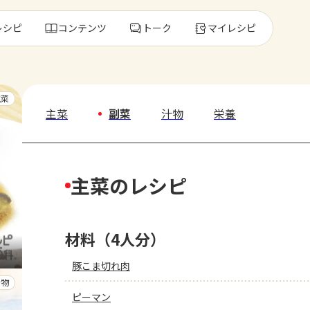
レシピ
コンテンツ
トーク
マイレシピ
レ
主菜
主菜
副菜
汁物
栄養
人気の食材・
主菜のレシピ
きゅうり
ゴーヤ
材料（4人分）
豚こま切れ肉
汁物
ピーマン