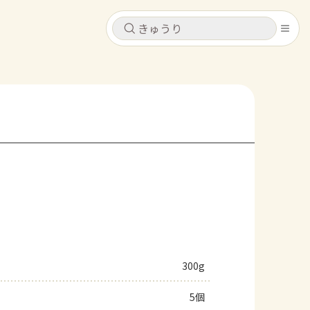
キャンセル
キャンセル
シピ
コンテンツ
ログインするとレシピを保存できます
ログイン
新規登録
レシピ
ホーム
なす
トマト
とうもろこし
ピーマン
みょうが
コンテンツ
レシピ
300g
トーク
5個