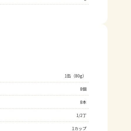
1缶（80g）
8個
8本
1/2丁
1カップ