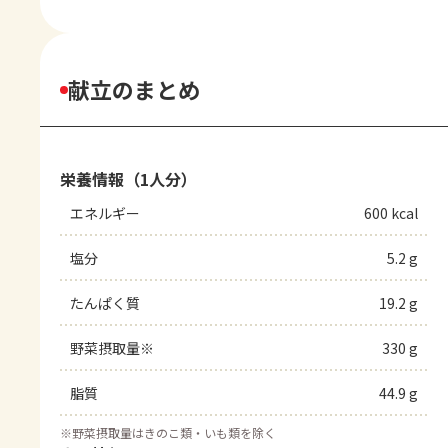
献立のまとめ
栄養情報（1人分）
エネルギー
600 kcal
塩分
5.2 g
たんぱく質
19.2 g
野菜摂取量※
330 g
脂質
44.9 g
※
野菜摂取量はきのこ類・いも類を除く