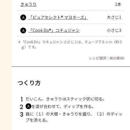
きゅうり
1本
「ピュアセレクト® マヨネーズ」
大さじ1
A
「Cook Do®」コチュジャン
小さじ3
A
＊
「Cook Do」コチュジャン 小さじ１は、チューブで８ｃｍ（約５
ｇ）です。
レシピ提供：味の素KK
つくり方
1
だいこん、きゅうりはスティック状に切る。
2
を混ぜ合わせて、ディップを作る。
Ａ
3
器に（１）の大根・きゅうりを盛り、（２）のディッ
プを添える。