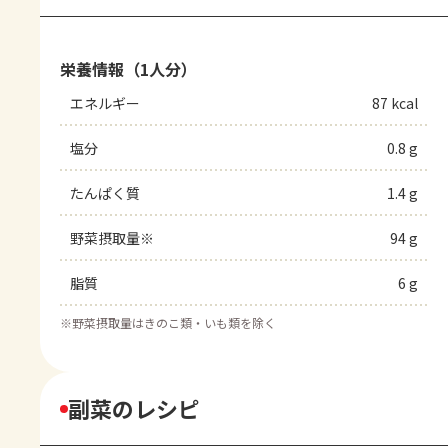
栄養情報（1人分）
エネルギー
87 kcal
塩分
0.8 g
たんぱく質
1.4 g
野菜摂取量※
94 g
脂質
6 g
※
野菜摂取量はきのこ類・いも類を除く
副菜のレシピ