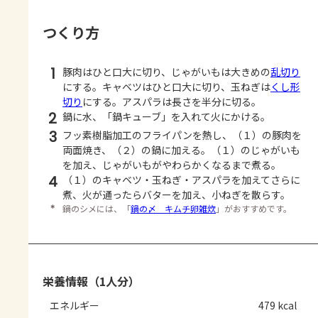
つくり方
1
豚肉はひと口大に切り、じゃがいもは大きめの
乱切り
にする。キャベツはひと口大に切り、玉ねぎは
くし形
切り
にする。アスパラは長さを半分に切る。
2
鍋に水、「鍋キューブ」を入れて火にかける。
3
フッ素樹脂加工のフライパンを熱し、（１）の豚肉を
両面焼き、（２）の鍋に加える。（１）のじゃがいも
を加え、じゃがいもがやわらかくなるまで煮る。
4
（１）のキャベツ・玉ねぎ・アスパラを加えてさらに
煮、火が通ったらバターを加え、小ねぎを散らす。
＊
鍋のシメには、「
鍋の〆 キムチ卵雑炊
」がおすすめです。
栄養情報（1人分）
エネルギー
479 kcal