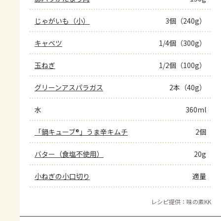
じゃがいも（小）
3個（240g）
キャベツ
1/4個（300g）
玉ねぎ
1/2個（100g）
グリーンアスパラガス
2本（40g）
水
360ml
「鍋キューブ®」うま辛キムチ
2個
バター（食塩不使用）
20g
小ねぎの小口切り
適量
レシピ提供：味の素KK