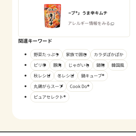
「鍋キューブ®」うま辛キムチ
商品・アレルギー情報をみる
関連キーワード
野菜たっぷり
家族で囲む
カラダぽかぽか
ピリ辛
豚肉
じゃがいも
鍋物
韓国風
秋レシピ
冬レシピ
鍋キューブ®
丸鶏がらスープ
Cook Do®
ピュアセレクト®