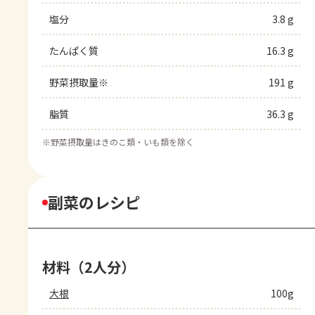
塩分
3.8 g
たんぱく質
16.3 g
野菜摂取量※
191 g
脂質
36.3 g
※
野菜摂取量はきのこ類・いも類を除く
副菜のレシピ
材料（2人分）
大根
100g