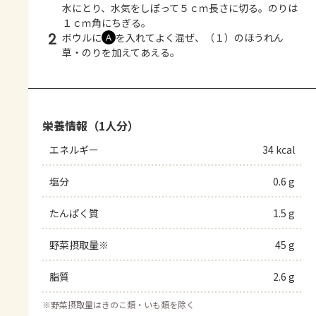
水にとり、水気をしぼって５ｃｍ長さに切る。のりは
１ｃｍ角にちぎる。
2
ボウルに
を入れてよく混ぜ、（１）のほうれん
Ａ
草・のりを加えてあえる。
栄養情報（1人分）
エネルギー
34 kcal
塩分
0.6 g
たんぱく質
1.5 g
野菜摂取量※
45 g
脂質
2.6 g
※
野菜摂取量はきのこ類・いも類を除く