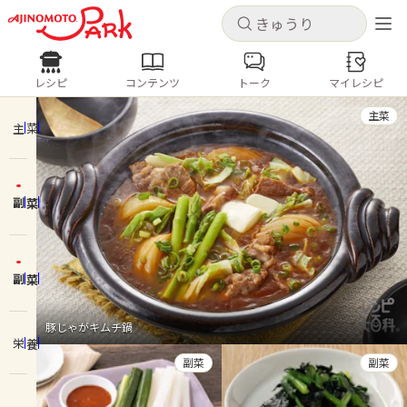
キャンセル
キャンセル
レシピ
コンテンツ
トーク
マイレシピ
レシピ
コンテンツ
ログインするとレシピを保存できます
主菜
ログイン
新規登録
主菜
人気の食材・レシピ
副菜
ホーム
きゅうり
なす
トマト
とうもろこし
ピーマン
みょうが
ゴーヤ
コンテンツ
副菜
レシピ
豚じゃがキムチ鍋
栄養
トーク
副菜
副菜