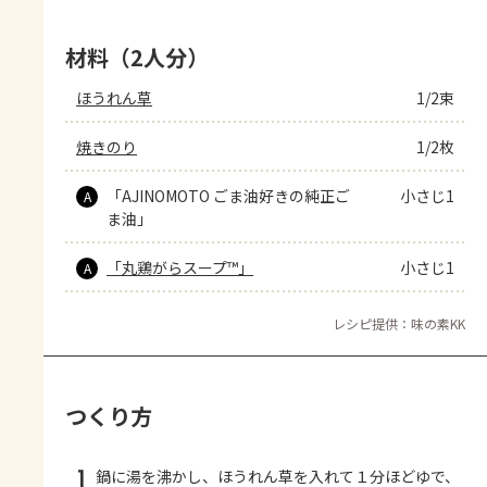
材料（2人分）
ほうれん草
1/2束
焼きのり
1/2枚
「AJINOMOTO ごま油好きの純正ご
小さじ1
A
ま油」
「丸鶏がらスープ™」
小さじ1
A
レシピ提供：味の素KK
つくり方
1
鍋に湯を沸かし、ほうれん草を入れて１分ほどゆで、