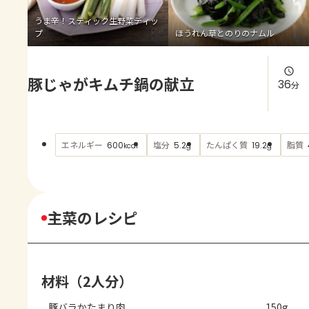
よくあるお問い合わせ
うま辛！スティック生野菜ディッ
プ
ほうれん草とのりのナムル
お買い物
豚じゃがキムチ鍋の献立
AJINOMOTO PARK とは
36
分
エネルギー
塩分
たんぱく質
脂質
600
5.2
19.2
kcal
g
g
主菜のレシピ
材料（2人分）
豚バラかたまり肉
150g