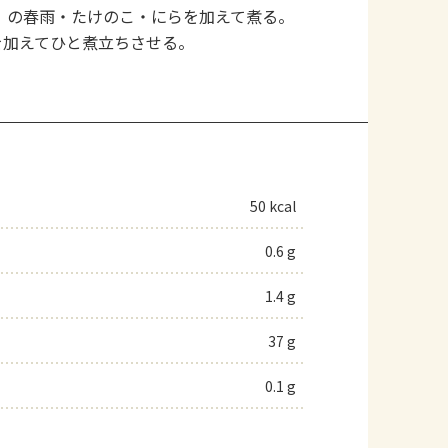
）の春雨・たけのこ・にらを加えて煮る。
を加えてひと煮立ちさせる。
50 kcal
0.6 g
1.4 g
37 g
0.1 g