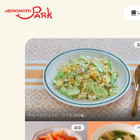
キャベツたっぷり ツナたま炒飯
副菜