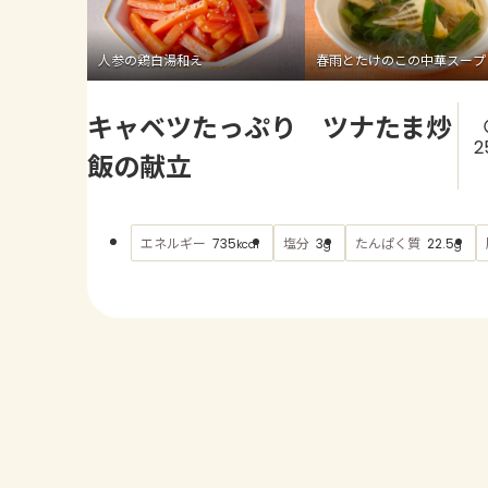
人参の鶏白湯和え
春雨とたけのこの中華スープ
キャベツたっぷり ツナたま炒
2
飯の献立
エネルギー
塩分
たんぱく質
735
3
22.5
kcal
g
g