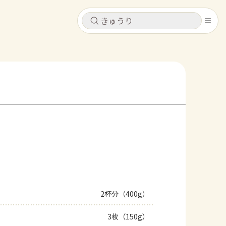
キャンセル
キャンセル
シピ
コンテンツ
ログインするとレシピを保存できます
ログイン
新規登録
レシピ
ホーム
なす
トマト
とうもろこし
ピーマン
みょうが
コンテンツ
レシピ
2杯分（400g）
トーク
3枚（150g）