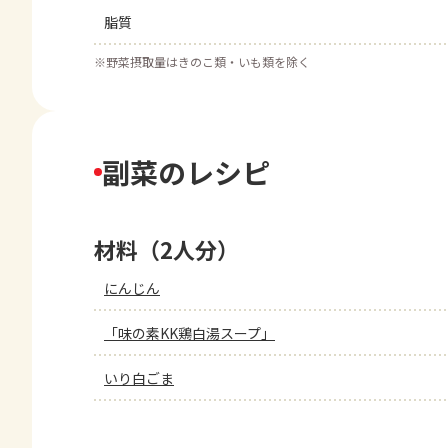
脂質
※
野菜摂取量はきのこ類・いも類を除く
副菜のレシピ
材料（2人分）
にんじん
「味の素KK鶏白湯スープ」
いり白ごま