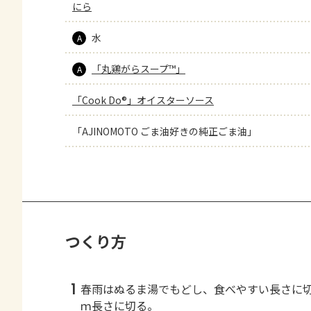
にら
水
A
「丸鶏がらスープ™」
A
「Cook Do®」オイスターソース
「AJINOMOTO ごま油好きの純正ごま油」
つくり方
1
春雨はぬるま湯でもどし、食べやすい長さに
ｍ長さに切る。