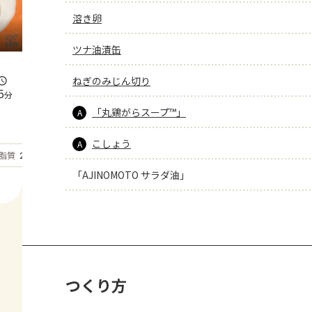
溶き卵
ツナ油漬缶
ねぎのみじん切り
5
分
「丸鶏がらスープ™」
A
こしょう
A
もっと見る
脂質
29.8
g
「AJINOMOTO サラダ油」
つくり方