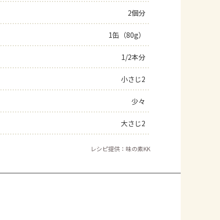
2個分
よくあるお問い合わせ
1缶（80g）
お買い物
1/2本分
AJINOMOTO PARK とは
小さじ2
少々
大さじ2
レシピ提供：味の素KK