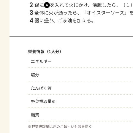
2
鍋に
を入れて火にかけ、沸騰したら、（１
Ａ
3
全体に火が通ったら、「オイスターソース」
4
器に盛り、ごま油を加える。
栄養情報（1人分）
エネルギー
塩分
たんぱく質
野菜摂取量※
脂質
※
野菜摂取量はきのこ類・いも類を除く