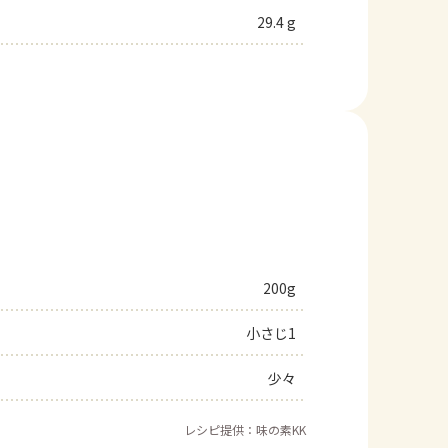
29.4 g
200g
小さじ1
少々
レシピ提供：味の素KK