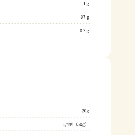
1 g
97 g
0.3 g
20g
1/4個（50g）