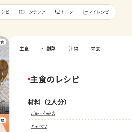
レシピ
コンテンツ
トーク
マイレシピ
レ
主食
主食
副菜
汁物
栄養
人気の食材・
主食のレシピ
きゅうり
ゴーヤ
材料（2人分）
ご飯・茶碗大
汁物
キャベツ