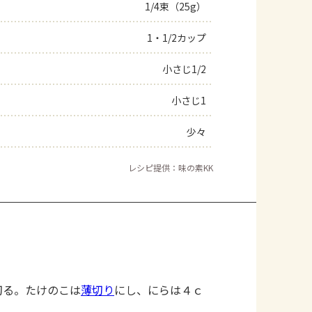
1/4束（25g）
1・1/2カップ
小さじ1/2
小さじ1
少々
レシピ提供：味の素KK
切る。たけのこは
薄切り
にし、にらは４ｃ