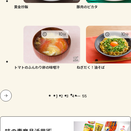
黄金炒飯
豚肉のピカタ
10
10
分
分
トマトのふんわり卵の味噌汁
ねぎだく！油そば
...
1
2
3
4
55