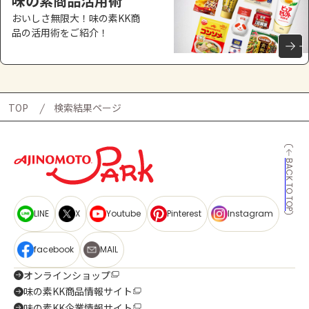
味の素商品活用術
おいしさ無限大！味の素KK商
品の活用術をご紹介！
TOP
検索結果ページ
BACK TO TOP
LINE
X
Youtube
Pinterest
Instagram
facebook
MAIL
オンラインショップ
味の素KK商品情報サイト
味の素KK企業情報サイト