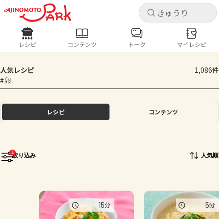
キャ
キャ
レシピ
コンテンツ
トーク
マイレシピ
レシピ
コンテンツ
ログインするとレシピを保存できます
人気レシピ
1,086件
ログイン
新規登録
#卵
人気の食材・レシピ
ホーム
レシピ
コンテンツ
きゅうり
なす
トマト
とうもろこし
ピーマン
みょうが
ゴーヤ
コンテンツ
1
絞り込み
人気順
レシピ
トーク
15
5
分
分