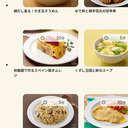
鶏だし香る！かま玉そうめん
ゆで卵と鶏手羽元の甘辛煮
20
5
分
分
炊飯器で作るスペイン風オムレ
くずし豆腐と卵のスープ
ツ
5
30
分
分