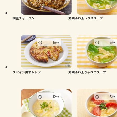
納豆チャーハン
丸鶏ふわ玉レタススープ
15
5
分
分
スペイン風オムレツ
丸鶏ふわ玉きゃべつスープ
12
5
分
分