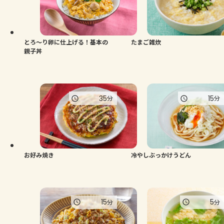
よくあるお問い合わせ
お買い物
とろ～り卵に仕上げる！基本の
たまご雑炊
親子丼
AJINOMOTO PARK とは
35
15
分
分
お好み焼き
冷やしぶっかけうどん
15
5
分
分