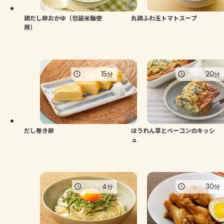
鶏だし卵おかゆ（包装米飯使
丸鶏ふわ玉トマトスープ
用）
15
20
分
分
だし巻き卵
ほうれん草とベーコンのキッシ
ュ
4
30
分
分