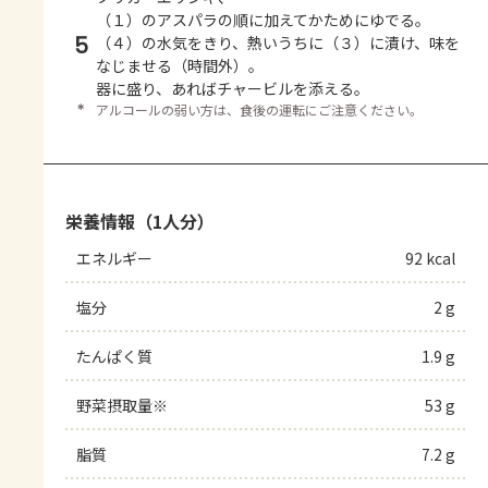
（１）のアスパラの順に加えてかためにゆでる。
5
（４）の水気をきり、熱いうちに（３）に漬け、味を
なじませる（時間外）。
器に盛り、あればチャービルを添える。
＊
アルコールの弱い方は、食後の運転にご注意ください。
栄養情報（1人分）
エネルギー
92 kcal
塩分
2 g
たんぱく質
1.9 g
野菜摂取量※
53 g
脂質
7.2 g