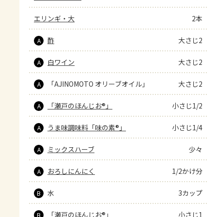
エリンギ・大
2本
酢
大さじ2
A
白ワイン
大さじ2
A
「AJINOMOTO オリーブオイル」
大さじ2
A
「瀬戸のほんじお®」
小さじ1/2
A
うま味調味料「味の素®」
小さじ1/4
A
ミックスハーブ
少々
A
おろしにんにく
1/2かけ分
A
水
3カップ
B
「瀬戸のほんじお®」
小さじ1
B