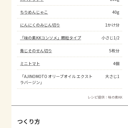
ちりめんじゃこ
40g
にんにくのみじん切り
1かけ分
「味の素KKコンソメ」顆粒タイプ
小さじ1/2
青じそのせん切り
5枚分
ミニトマト
4個
「AJINOMOTO オリーブオイル エクスト
大さじ1
ラバージン」
レシピ提供：味の素KK
つくり方