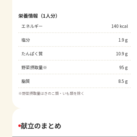
栄養情報（1人分）
エネルギー
140 kcal
塩分
1.9 g
たんぱく質
10.9 g
野菜摂取量※
95 g
脂質
8.5 g
※
野菜摂取量はきのこ類・いも類を除く
献立のまとめ