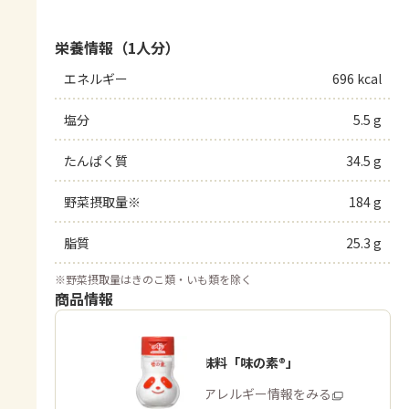
栄養情報（1人分）
エネルギー
696 kcal
塩分
5.5 g
たんぱく質
34.5 g
野菜摂取量※
184 g
脂質
25.3 g
※
野菜摂取量はきのこ類・いも類を除く
商品情報
うま味調味料「味の素®」
商品・アレルギー情報をみる