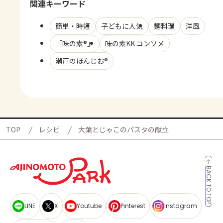
関連キーワード
簡単・時短
子どもに人気
麺料理
洋風
「味の素®」
味の素KK コンソメ
瀬戸のほんじお®
TOP
レシピ
大葉とじゃこのパスタの献立
BACK TO TOP
LINE
X
Youtube
Pinterest
Instagram