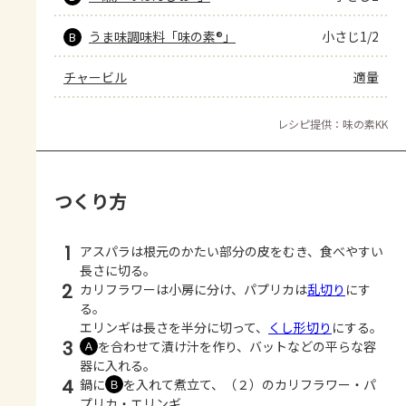
うま味調味料「味の素®」
小さじ1/2
B
チャービル
適量
レシピ提供：味の素KK
つくり方
1
アスパラは根元のかたい部分の皮をむき、食べやすい
長さに切る。
2
カリフラワーは小房に分け、パプリカは
乱切り
にす
る。
エリンギは長さを半分に切って、
くし形切り
にする。
3
を合わせて漬け汁を作り、バットなどの平らな容
Ａ
器に入れる。
4
鍋に
を入れて煮立て、（２）のカリフラワー・パ
Ｂ
プリカ・エリンギ、