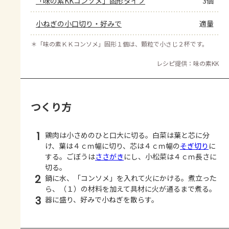
「味の素KKコンソメ」固形タイプ
3個
小ねぎの小口切り・好みで
適量
＊
「味の素ＫＫコンソメ」固形１個は、顆粒で小さじ２杯です。
レシピ提供：味の素KK
つくり方
1
鶏肉は小さめのひと口大に切る。白菜は葉と芯に分
け、葉は４ｃｍ幅に切り、芯は４ｃｍ幅の
そぎ切り
に
する。ごぼうは
ささがき
にし、小松菜は４ｃｍ長さに
切る。
2
鍋に水、「コンソメ」を入れて火にかける。煮立った
ら、（１）の材料を加えて具材に火が通るまで煮る。
3
器に盛り、好みで小ねぎを散らす。