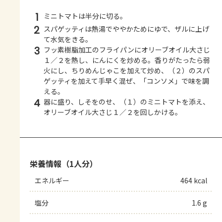
1
ミニトマトは半分に切る。
2
スパゲッティは熱湯でややかためにゆで、ザルに上げ
て水気をきる。
3
フッ素樹脂加工のフライパンにオリーブオイル大さじ
１／２を熱し、にんにくを炒める。香りがたったら弱
火にし、ちりめんじゃこを加えて炒め、（２）のスパ
ゲッティを加えて手早く混ぜ、「コンソメ」で味を調
える。
4
器に盛り、しそをのせ、（１）のミニトマトを添え、
オリーブオイル大さじ１／２を回しかける。
栄養情報（1人分）
エネルギー
464 kcal
塩分
1.6 g