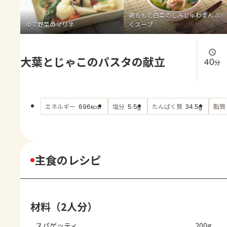
よくあるお問い合わせ
鶏ももと白菜のしみじゅわまんぷ
ゆで野菜のマリネ
くスープ
お買い物
大葉とじゃこのパスタの献立
AJINOMOTO PARK とは
40
分
エネルギー
塩分
たんぱく質
脂質
696
5.5
34.5
kcal
g
g
主食のレシピ
材料（2人分）
スパゲッティ
200g