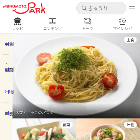
キャンセル
キャンセル
レシピ
コンテンツ
トーク
マイレシピ
レシピ
コンテンツ
ログインするとレシピを保存できます
主食
ログイン
新規登録
主食
人気の食材・レシピ
副菜
ホーム
きゅうり
なす
トマト
とうもろこし
ピーマン
みょうが
ゴーヤ
コンテンツ
汁物
レシピ
大葉とじゃこのパスタ
栄養
トーク
副菜
汁物