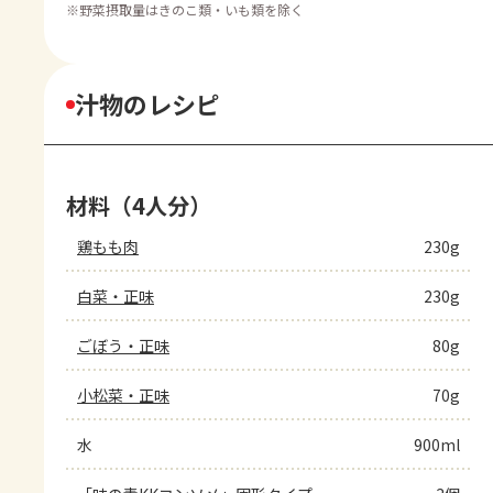
※
野菜摂取量はきのこ類・いも類を除く
汁物のレシピ
材料（4人分）
鶏もも肉
230g
白菜・正味
230g
ごぼう・正味
80g
小松菜・正味
70g
水
900ml